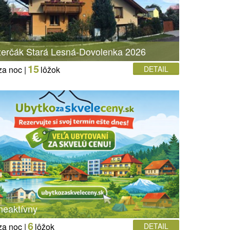
zerčák Stará Lesná-Dovolenka 2026
15
za noc |
lôžok
DETAIL
neaktívny
6
za noc |
lôžok
DETAIL