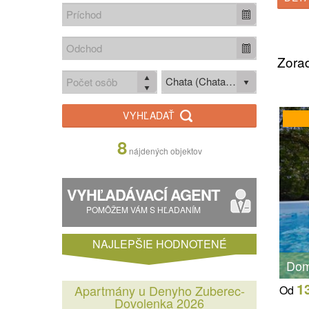
Zorad
Chata (Chata / Chalupa)
VYHĽADAŤ
8
nájdených objektov
VYHĽADÁVACÍ AGENT
POMÔŽEM VÁM S HĽADANÍM
NAJLEPŠIE HODNOTENÉ
Dom
1
Apartmány u Denyho Zuberec-
Od
Dovolenka 2026