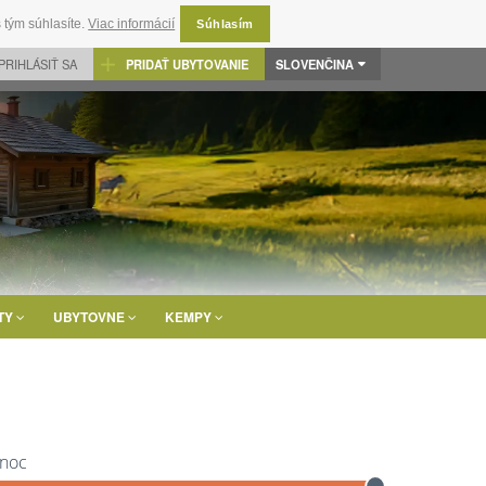
 tým súhlasíte.
Viac informácií
Súhlasím
PRIHLÁSIŤ SA
PRIDAŤ UBYTOVANIE
SLOVENČINA
TY
UBYTOVNE
KEMPY
 noc