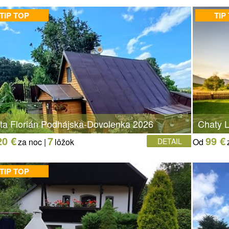
TIP TOP
TIP
ta Florián Podhájska-Dovolenka 2026
Chaty L
20 €
7
99 €
za noc |
lôžok
DETAIL
Od
TIP TOP