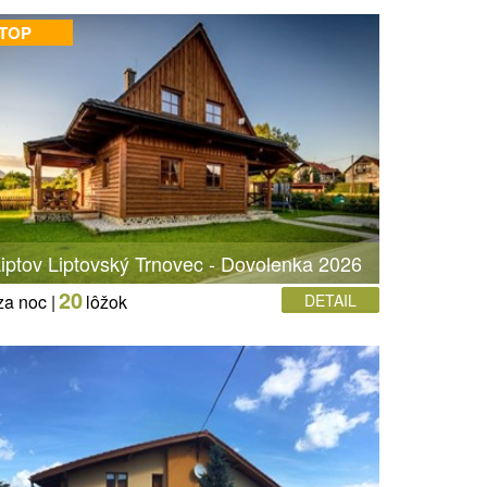
 TOP
iptov Liptovský Trnovec - Dovolenka 2026
20
za noc |
lôžok
DETAIL