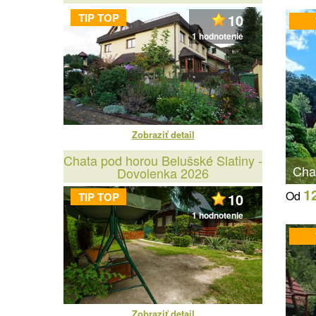
TIP TOP
10
1 hodnotenie
Zobraziť detail
Chata pod horou Belušské Slatiny -
Cha
Dovolenka 2026
1
Od
TIP TOP
10
1 hodnotenie
Zobraziť detail