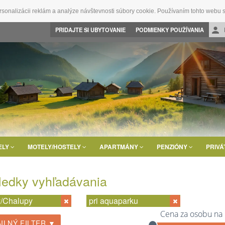
rsonalizácii reklám a analýze návštevnosti súbory cookie. Používaním tohto webu s
PRIDAJTE SI UBYTOVANIE
PODMIENKY POUŽÍVANIA
ELY
MOTELY/HOSTELY
APARTMÁNY
PENZIÓNY
PRIVÁ
ledky vyhľadávania
/Chalupy
pri aquaparku
Cena za osobu na
ILNÝ FILTER ▼