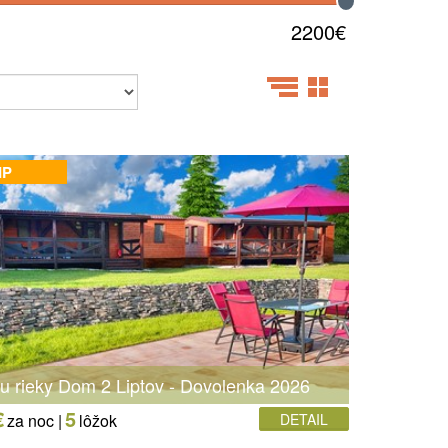
2200€
IP
 rieky Dom 2 Liptov - Dovolenka 2026
€
5
za noc |
lôžok
DETAIL