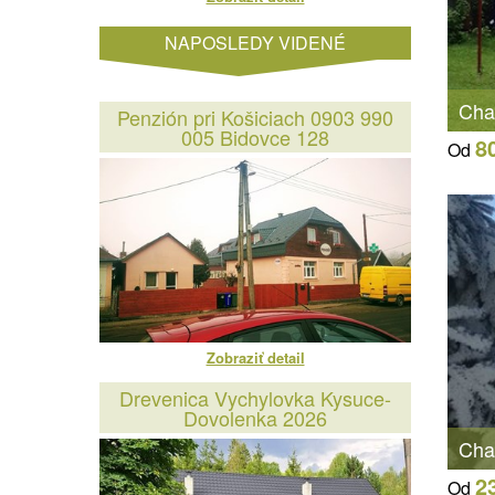
NAPOSLEDY VIDENÉ
Cha
Penzión pri Košiciach 0903 990
005 Bidovce 128
8
Od
Zobraziť detail
Drevenica Vychylovka Kysuce-
Dovolenka 2026
Cha
2
Od