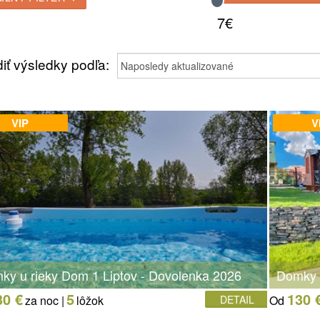
7€
iť výsledky podľa:
VIP
V
ky u rieky Dom 1 Liptov - Dovolenka 2026
Domky u
30 €
5
130 
za noc |
lôžok
DETAIL
Od