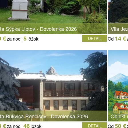
ta Sýpka Liptov - Dovolenka 2026
Vila Je
0 €
5
14 €
za noc |
lôžok
DETAIL
Od
ta Bukvica Renčišov - Dovolenka 2026
Objekt 
3 €
46
50 €
za noc |
lôžok
DETAIL
Od