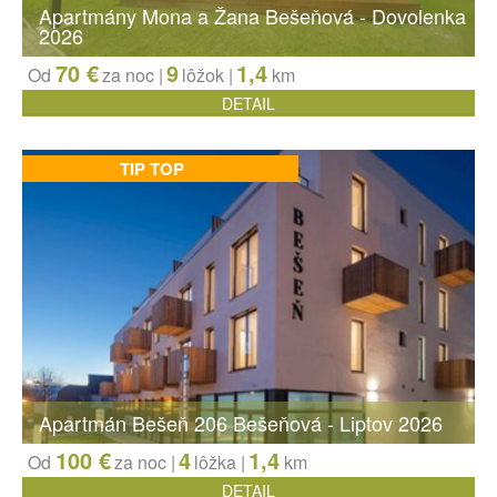
Apartmány Mona a Žana Bešeňová - Dovolenka
2026
70 €
9
1,4
Od
za noc |
lôžok
|
km
DETAIL
TIP TOP
Apartmán Bešeň 206 Bešeňová - Liptov 2026
100 €
4
1,4
Od
za noc |
lôžka
|
km
DETAIL