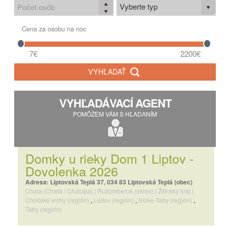
Vyberte typ
Cena za osobu na noc
7€
2200€
VYHĽADAŤ
VYHĽADÁVACÍ AGENT
POMÔŽEM VÁM S HĽADANÍM
Domky u rieky Dom 1 Liptov -
Dovolenka 2026
Adresa: Liptovská Teplá 37, 034 83 Liptovská Teplá (obec)
Chata (Chata / Chalupa)
|
Ružomberok (okres)
|
Žilinský kraj
|
Chočské vrchy (región)
,
Liptov (región)
,
Nízke Tatry (región)
,
Tatry (región)