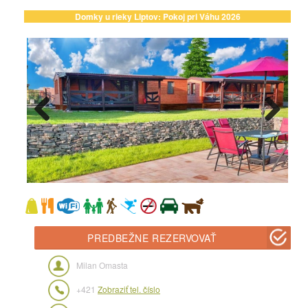
Domky u rieky Liptov: Pokoj pri Váhu 2026
PREDBEŽNE REZERVOVAŤ
Milan Omasta
+421
Zobraziť tel. číslo