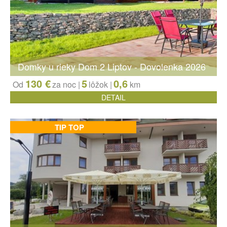
Domky u rieky Dom 2 Liptov - Dovolenka 2026
130 €
5
0,6
Od
za noc |
lôžok
|
km
DETAIL
TIP TOP