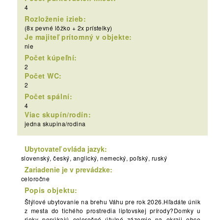
4
Rozloženie izieb:
(8x pevné lôžko + 2x prístelky)
Je majiteľ prítomný v objekte:
nie
Počet kúpeľní:
2
Počet WC:
2
Počet spální:
4
Viac skupín/rodín:
jedna skupina/rodina
Ubytovateľ ovláda jazyk:
slovenský, český, anglický, nemecký, poľský, ruský
Zariadenie je v prevádzke:
celoročne
Popis objektu:
Štýlové ubytovanie na brehu Váhu pre rok 2026.Hľadáte únik
z mesta do tichého prostredia liptovskej prírody?Domky u
rieky ponúkajú celoročné útulné zázemie na okraji obce