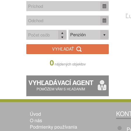
Ľ
Penzión
VYHĽADAŤ
0
nájdených objektov
VYHĽADÁVACÍ AGENT
POMÔŽEM VÁM S HĽADANÍM
KON
Úvod
O nás
Podmienky používania
P