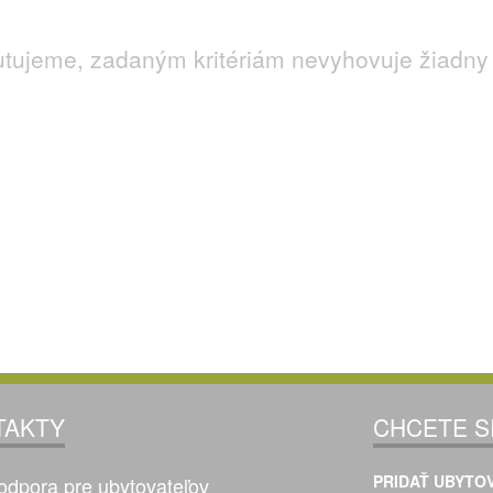
utujeme, zadaným kritériám nevyhovuje žiadny 
TAKTY
CHCETE S
PRIDAŤ UBYTOV
odpora pre ubytovateľov