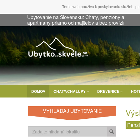
Tento web používa k poskytovaniu služieb, pe
Ubytovanie na Slovensku: Chaty, penzióny a
apartmány priamo od majiteľov a bez provízií
DOMOV
CHATY/CHALUPY
DREVENICE
HOT
Výs
VYHĽADAJ UBYTOVANIE
Penz