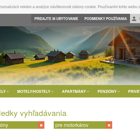
rsonalizácii reklám a analýze návštevnosti súbory cookie. Používaním tohto webu s
PRIDAJTE SI UBYTOVANIE
PODMIENKY POUŽÍVANIA
ELY
MOTELY/HOSTELY
APARTMÁNY
PENZIÓNY
PRIVÁ
ledky vyhľadávania
ióny
pre motorkárov