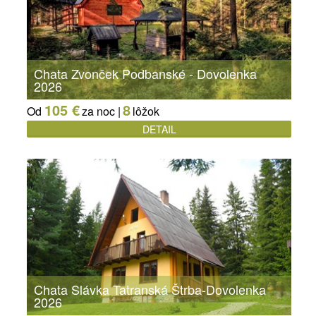
Chata Zvonček Podbanské - Dovolenka
2026
105 €
8
Od
za noc |
lôžok
DETAIL
Chata Slávka Tatranská Štrba-Dovolenka
2026