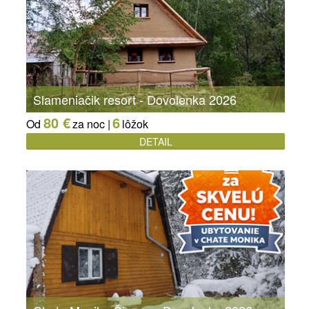
Slameniačik resort - Dovolenka 2026
80 €
6
Od
za noc |
lôžok
DETAIL