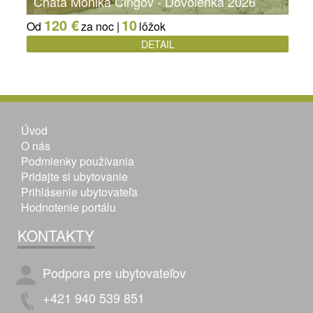
Chata Monika Čingov - Dovolenka 2026
120 €
10
Od
za noc |
lôžok
DETAIL
Úvod
O nás
Podmienky používania
Pridajte si ubytovanie
Prihlásenie ubytovateľa
Hodnotenie portálu
KONTAKTY
Podpora pre ubytovateľov
+421 940 539 851