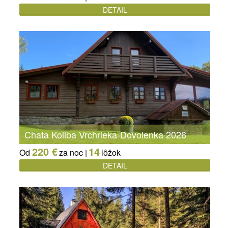
DETAIL
Chata Koliba Vrchrieka-Dovolenka 2026
220 €
14
Od
za noc |
lôžok
DETAIL