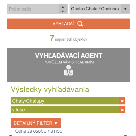
Chata (Chata / Chalupa)
VYHĽADAŤ
7
nájdených objektov
VYHĽADÁVACÍ AGENT
POMÔŽEM VÁM S HĽADANÍM
Výsledky vyhľadávania
Chaty/Chalupy
v lese
DETAILNÝ FILTER ▼
Cena za osobu na noc