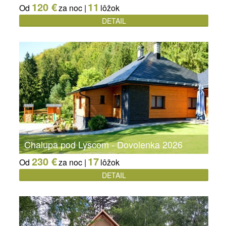
120 €
11
Od
za noc |
lôžok
DETAIL
Chalupa pod Lyscom - Dovolenka 2026
230 €
17
Od
za noc |
lôžok
DETAIL