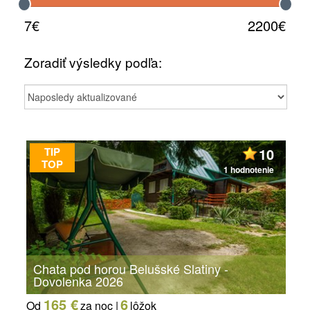
7€
2200€
Zoradiť výsledky podľa:
TIP
10
TOP
1 hodnotenie
Chata pod horou Belušské Slatiny -
Dovolenka 2026
165 €
6
Od
za noc |
lôžok