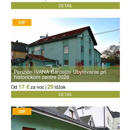
DETAIL
VIP
Penzión IVANA Bardejov Ubytovanie pri
historickom centre 2026
17 €
29
Od
za noc |
lôžok
DETAIL
VIP