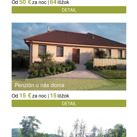
50 €
64
Od
za noc |
lôžok
DETAIL
Penzión u nás doma
15 €
15
Od
za noc |
lôžok
DETAIL