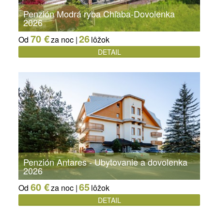
Penzión Modrá ryba Chľaba-Dovolenka
2026
70 €
26
Od
za noc |
lôžok
DETAIL
Penzión Antares - Ubytovanie a dovolenka
2026
60 €
65
Od
za noc |
lôžok
DETAIL