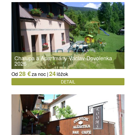
Chalupa a Apartmány Václav-Dovolenka
2026
28 €
24
Od
za noc |
lôžok
DETAIL