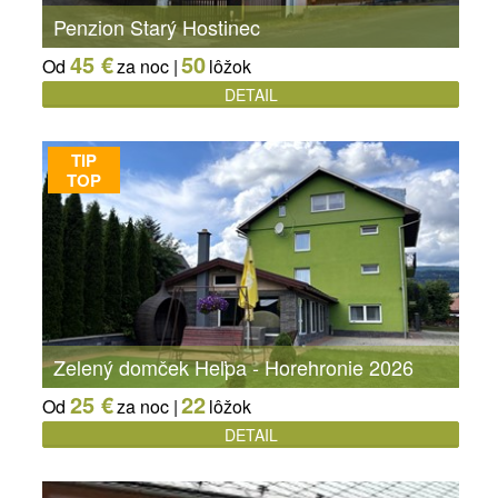
Penzion Starý Hostinec
45 €
50
Od
za noc |
lôžok
DETAIL
TIP
TOP
Zelený domček Heľpa - Horehronie 2026
25 €
22
Od
za noc |
lôžok
DETAIL