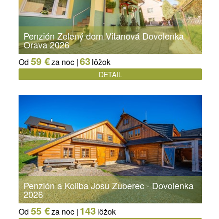
Penzión Zelený dom Vitanová Dovolenka
Orava 2026
59 €
63
Od
za noc |
lôžok
DETAIL
Penzión a Koliba Josu Zuberec - Dovolenka
2026
55 €
143
Od
za noc |
lôžok