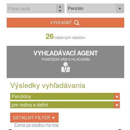
Penzión
VYHĽADAŤ
26
nájdených objektov
VYHĽADÁVACÍ AGENT
POMÔŽEM VÁM S HĽADANÍM
Výsledky vyhľadávania
Penzióny
pre rodiny s deťmi
DETAILNÝ FILTER ▼
Cena za osobu na noc