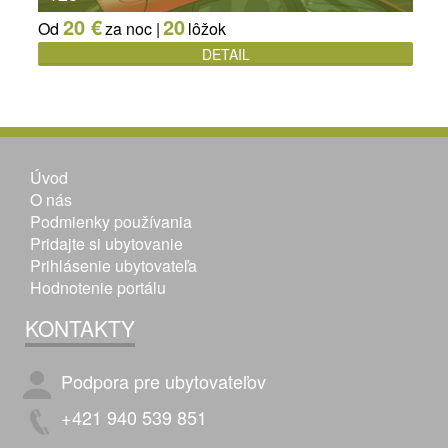
20 €
20
Od
za noc |
lôžok
DETAIL
Úvod
O nás
Podmienky používania
Pridajte si ubytovanie
Prihlásenie ubytovateľa
Hodnotenie portálu
KONTAKTY
Podpora pre ubytovateľov
+421 940 539 851