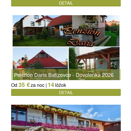
DETAIL
Penzion Daria Batizovce - Dovolenka 2026
35 €
14
Od
za noc |
lôžok
DETAIL