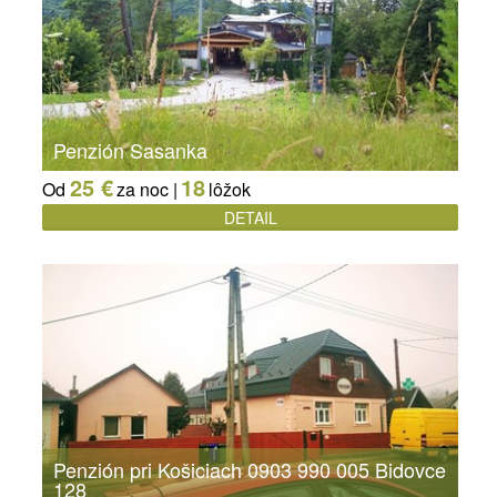
Penzión Sasanka
25 €
18
Od
za noc |
lôžok
DETAIL
Penzión pri Košiciach 0903 990 005 Bidovce
128