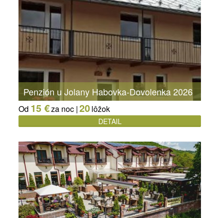
Penzión u Jolany Habovka-Dovolenka 2026
15 €
20
Od
za noc |
lôžok
DETAIL