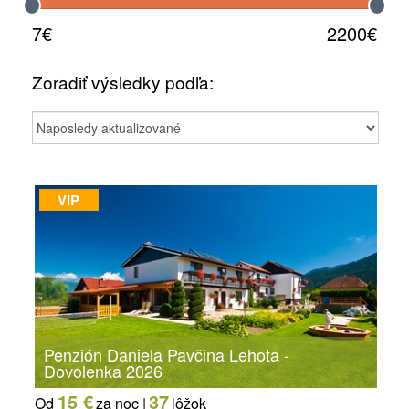
7€
2200€
Zoradiť výsledky podľa:
VIP
Penzión Daniela Pavčina Lehota -
Dovolenka 2026
15 €
37
Od
za noc |
lôžok