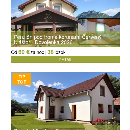
Penzión pod troma korunami Červený
Kláštor - Dovolenka 2026
60 €
38
Od
za noc |
lôžok
DETAIL
TIP
TOP