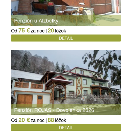
Penzión u Alžbetky
75 €
20
Od
za noc |
lôžok
DETAIL
Penzión ROJAS - Dovolenka 2026
20 €
88
Od
za noc |
lôžok
DETAIL