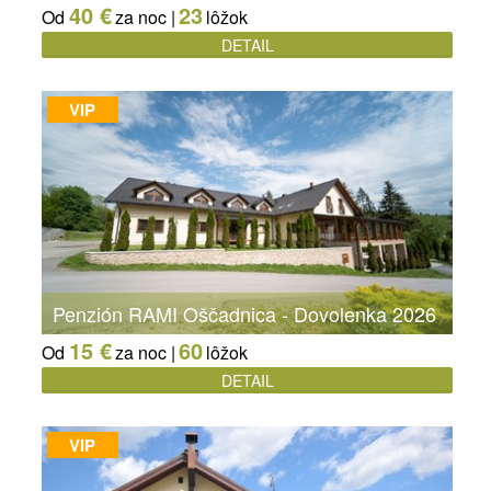
40 €
23
Od
za noc |
lôžok
DETAIL
VIP
Penzión RAMI Oščadnica - Dovolenka 2026
15 €
60
Od
za noc |
lôžok
DETAIL
VIP