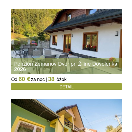
Penzión Zemanov Dvor pri Žiline Dovolenka
2026
60 €
38
Od
za noc |
lôžok
DETAIL