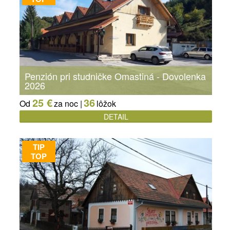
Penzión pri studničke Omastiná - Dovolenka
2026
25 €
36
Od
za noc |
lôžok
DETAIL
TIP
TOP