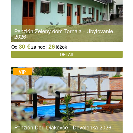
Penzión Zelený dom Tornaľa - Ubytovanie
2026
30 €
26
Od
za noc |
lôžok
DETAIL
VIP
Penzión Dori Diakovce - Dovolenka 2026