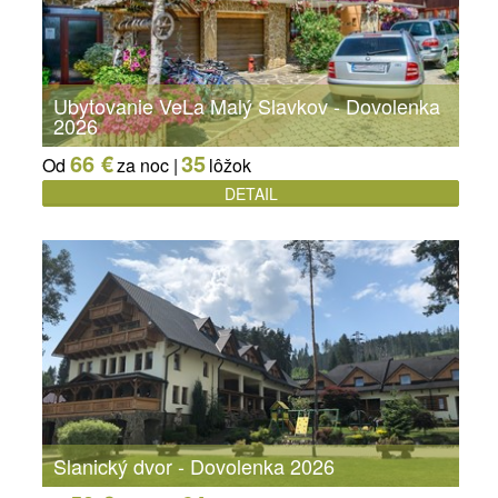
Ubytovanie VeLa Malý Slavkov - Dovolenka
2026
66 €
35
Od
za noc |
lôžok
DETAIL
Slanický dvor - Dovolenka 2026