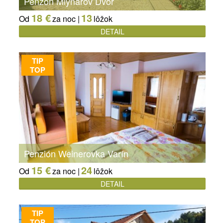
Penzón Mlynárov Dvor
18 €
13
Od
za noc |
lôžok
DETAIL
TIP
TOP
Penzión Weinerovka Varín
15 €
24
Od
za noc |
lôžok
DETAIL
TIP
TOP