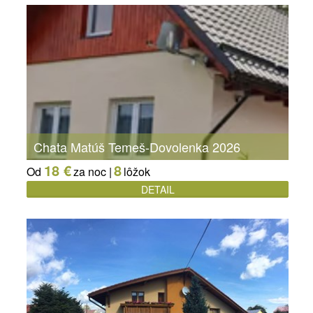
Chata Matúš Temeš-Dovolenka 2026
18 €
8
Od
za noc |
lôžok
DETAIL