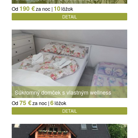
190 €
10
Od
za noc |
lôžok
DETAIL
Súkromný domček s vlastným wellness
75 €
6
Od
za noc |
lôžok
DETAIL