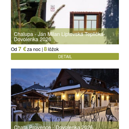
Chalupa - Ján Milan Liptovská Teplička-
Dovolenka 2026
7 €
8
Od
za noc |
lôžok
DETAIL
Chata Provence - Dovolenka 2026