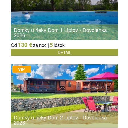
Domky u rieky Dom 1 Liptov - Dovolenka
2026
130 €
5
Od
za noc |
lôžok
DETAIL
VIP
Domky u rieky Dom 2 Liptov - Dovolenka
2026