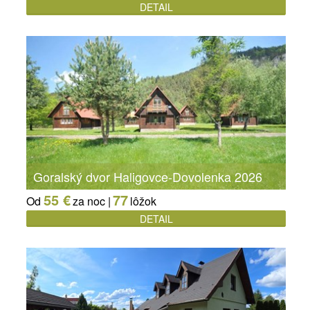
DETAIL
Goralský dvor Haligovce-Dovolenka 2026
55 €
77
Od
za noc |
lôžok
DETAIL