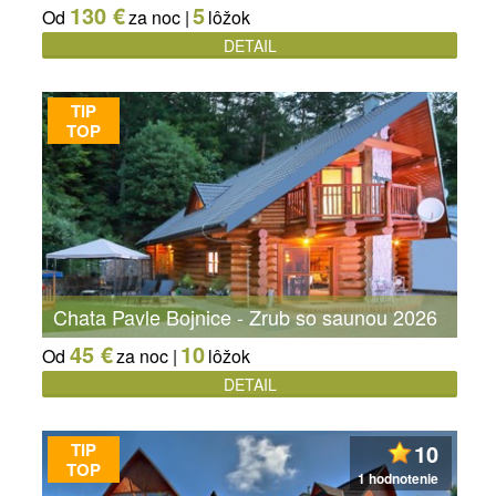
130 €
5
Od
za noc |
lôžok
DETAIL
TIP
TOP
Chata Pavle Bojnice - Zrub so saunou 2026
45 €
10
Od
za noc |
lôžok
DETAIL
TIP
10
TOP
1 hodnotenie