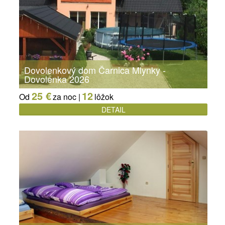
Dovolenkový dom Čarnica Mlynky -
Dovolenka 2026
25 €
12
Od
za noc |
lôžok
DETAIL