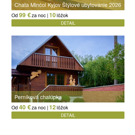
Chata Minčol Kyjov Štýlové ubytovanie 2026
99 €
10
Od
za noc |
lôžok
DETAIL
Perníková chalúpka
40 €
12
Od
za noc |
lôžok
DETAIL