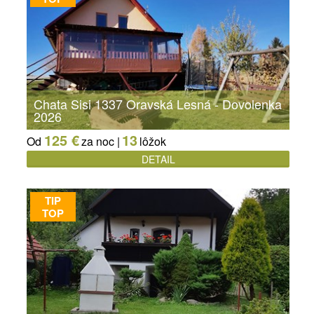
Chata Sisi 1337 Oravská Lesná - Dovolenka
2026
125 €
13
Od
za noc |
lôžok
DETAIL
TIP
TOP