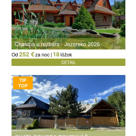
Chalupa u rezbára - Jezersko 2026
252 €
18
Od
za noc |
lôžok
DETAIL
TIP
TOP