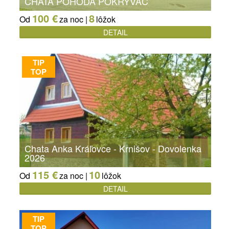
CHATA POHODA POKRYVÁČ
100 €
8
Od
za noc |
lôžok
DETAIL
TIP
TOP
Chata Anka Kráľovce - Krnišov - Dovolenka
2026
115 €
10
Od
za noc |
lôžok
DETAIL
TIP
TOP