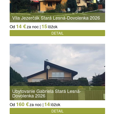
Vila Jezerčák Stará Lesná-Dovolenka 2026
14 €
15
Od
za noc |
lôžok
DETAIL
Ubytovanie Gabriela Stará Lesná-
Dovolenka 2026
160 €
14
Od
za noc |
lôžok
DETAIL