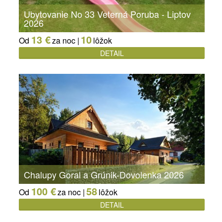
Ubytovanie No 33 Veterná Poruba - Liptov
2026
13 €
10
Od
za noc |
lôžok
DETAIL
Chalupy Goral a Grúnik-Dovolenka 2026
100 €
58
Od
za noc |
lôžok
DETAIL