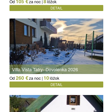
105 €
8
Od
za noc |
lôžok
DETAIL
Villa Vista Tatry- Dovolenka 2026
260 €
10
Od
za noc |
lôžok
DETAIL