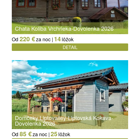
Chata Koliba Vrchrieka-Dovolenka 2026
220 €
14
Od
za noc |
lôžok
DETAIL
Domčeky Liptovalley-Liptovská Kokava-
Dovolenka 2026
85 €
25
Od
za noc |
lôžok