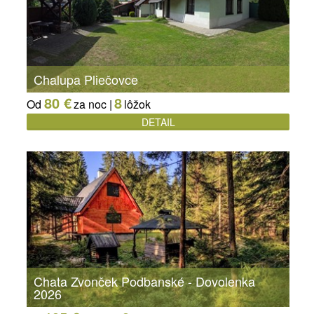
Chalupa Pliečovce
80 €
8
Od
za noc |
lôžok
DETAIL
Chata Zvonček Podbanské - Dovolenka
2026