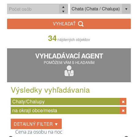
Chata (Chata / Chalupa)
VYHĽADAŤ
34
nájdených objektov
VYHĽADÁVACÍ AGENT
POMÔŽEM VÁM S HĽADANÍM
Výsledky vyhľadávania
Chaty/Chalupy
na okraji obce/mesta
DETAILNÝ FILTER ▼
Cena za osobu na noc