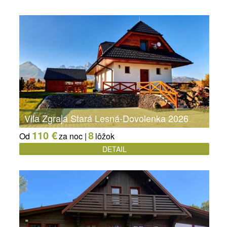
Vila Zgraja Stará Lesná-Dovolenka 2026
110 €
8
Od
za noc |
lôžok
DETAIL