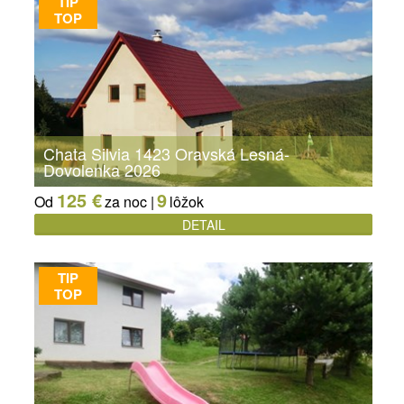
TIP
TOP
Chata Silvia 1423 Oravská Lesná-
Dovolenka 2026
125 €
9
Od
za noc |
lôžok
DETAIL
TIP
TOP