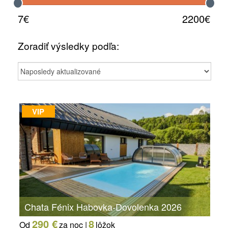
7€
2200€
Zoradiť výsledky podľa:
VIP
Chata Fénix Habovka-Dovolenka 2026
290 €
8
Od
za noc |
lôžok