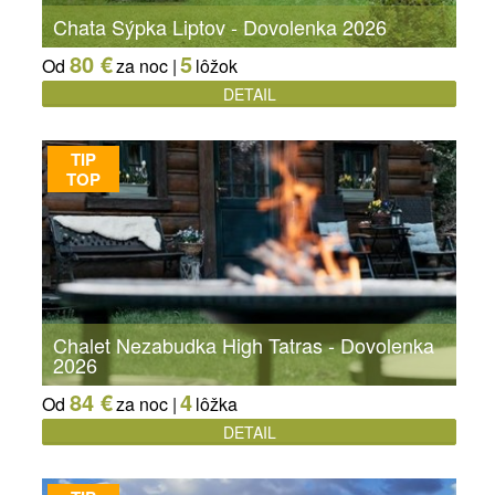
Chata Sýpka Liptov - Dovolenka 2026
80 €
5
Od
za noc |
lôžok
DETAIL
TIP
TOP
Chalet Nezabudka High Tatras - Dovolenka
2026
84 €
4
Od
za noc |
lôžka
DETAIL