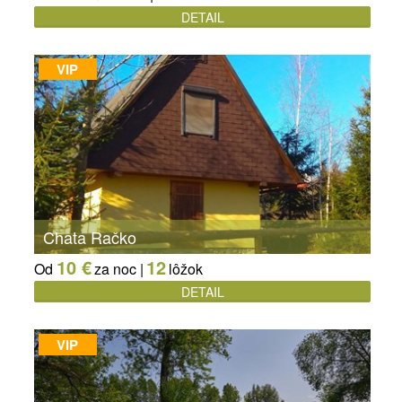
DETAIL
VIP
Chata Račko
10 €
12
Od
za noc |
lôžok
DETAIL
VIP