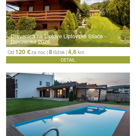
Drevenica na Liptove Liptovské Sliače -
Dovolenka 2026
120 €
8
4,6
Od
za noc |
lôžok
|
km
DETAIL