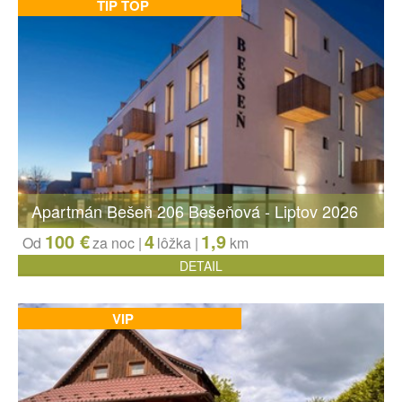
TIP TOP
Apartmán Bešeň 206 Bešeňová - Liptov 2026
100 €
4
1,9
Od
za noc |
lôžka
|
km
DETAIL
VIP