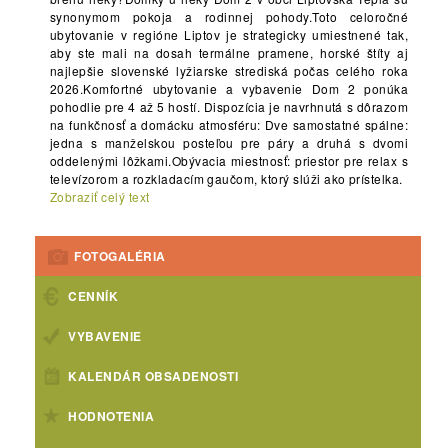
synonymom pokoja a rodinnej pohody.Toto celoročné
ubytovanie v regióne Liptov je strategicky umiestnené tak,
aby ste mali na dosah termálne pramene, horské štíty aj
najlepšie slovenské lyžiarske strediská počas celého roka
2026.Komfortné ubytovanie a vybavenie Dom 2 ponúka
pohodlie pre 4 až 5 hostí. Dispozícia je navrhnutá s dôrazom
na funkčnosť a domácku atmosféru: Dve samostatné spálne:
jedna s manželskou posteľou pre páry a druhá s dvomi
oddelenými lôžkami.Obývacia miestnosť: priestor pre relax s
televízorom a rozkladacím gaučom, ktorý slúži ako prístelka.
Zobraziť celý text
FOTOGALÉRIA
CENNÍK
VYBAVENIE
KALENDÁR OBSADENOSTI
HODNOTENIA