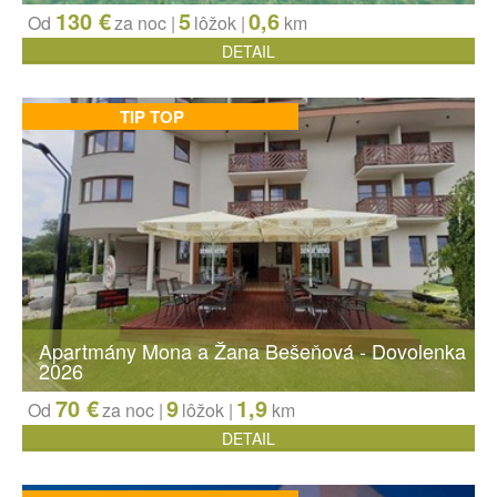
130 €
5
0,6
Od
za noc |
lôžok
|
km
DETAIL
TIP TOP
Apartmány Mona a Žana Bešeňová - Dovolenka
2026
70 €
9
1,9
Od
za noc |
lôžok
|
km
DETAIL