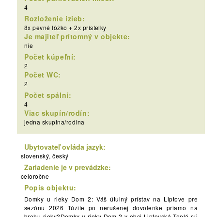
4
Rozloženie izieb:
8x pevné lôžko + 2x prístelky
Je majiteľ prítomný v objekte:
nie
Počet kúpeľní:
2
Počet WC:
2
Počet spální:
4
Viac skupín/rodín:
jedna skupina/rodina
Ubytovateľ ovláda jazyk:
slovenský, český
Zariadenie je v prevádzke:
celoročne
Popis objektu:
Domky u rieky Dom 2: Váš útulný prístav na Liptove pre
sezónu 2026 Túžite po nerušenej dovolenke priamo na
brehu rieky?Domky u rieky Dom 2 v obci Liptovská Teplá sú