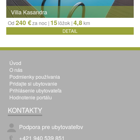
Villa Kasandra
240 €
15
4,8
Od
za noc |
lôžok
|
km
DETAIL
Úvod
O nás
Podmienky používania
Pridajte si ubytovanie
Prihlásenie ubytovateľa
Hodnotenie portálu
KONTAKTY
Podpora pre ubytovateľov
+421 940 539 851