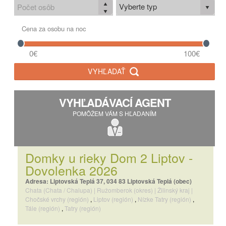
Vyberte typ
Cena za osobu na noc
0€
100€
VYHĽADAŤ
VYHĽADÁVACÍ AGENT
POMÔŽEM VÁM S HĽADANÍM
Domky u rieky Dom 2 Liptov -
Dovolenka 2026
Adresa: Liptovská Teplá 37, 034 83 Liptovská Teplá (obec)
Chata (Chata / Chalupa)
|
Ružomberok (okres)
|
Žilinský kraj
|
Chočské vrchy (región)
,
Liptov (región)
,
Nízke Tatry (región)
,
Tále (región)
,
Tatry (región)