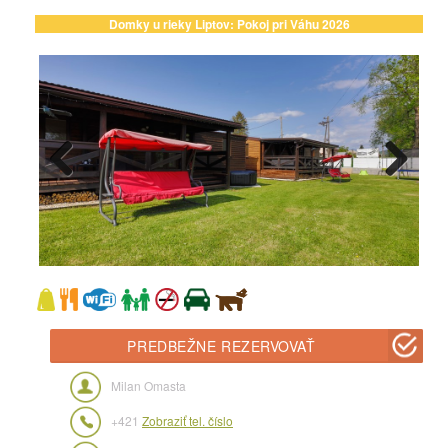
Domky u rieky Liptov: Pokoj pri Váhu 2026
PREDBEŽNE REZERVOVAŤ
Milan Omasta
+421
Zobraziť tel. číslo