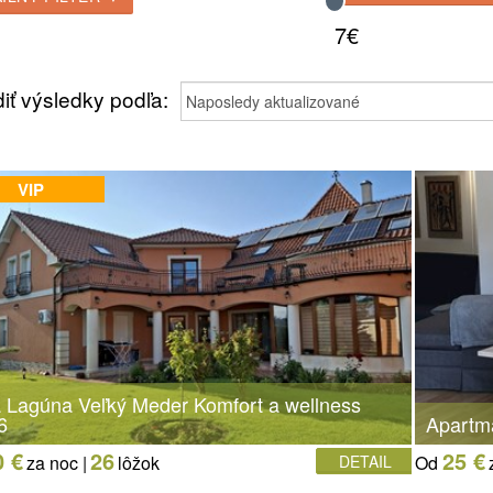
7€
iť výsledky podľa:
VIP
la Lagúna Veľký Meder Komfort a wellness
6
Apartm
0 €
26
25 €
za noc |
lôžok
DETAIL
Od