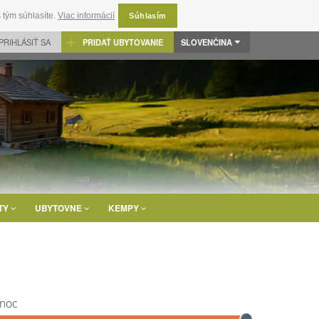
 tým súhlasíte.
Viac informácií
Súhlasím
PRIHLÁSIŤ SA
PRIDAŤ UBYTOVANIE
SLOVENČINA
TY
UBYTOVNE
KEMPY
 noc