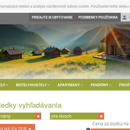
rsonalizácii reklám a analýze návštevnosti súbory cookie. Používaním tohto webu s
PRIDAJTE SI UBYTOVANIE
PODMIENKY POUŽÍVANIA
ELY
MOTELY/HOSTELY
APARTMÁNY
PENZIÓNY
PRIVÁ
ledky vyhľadávania
tmány
pre dvoch
Cena za osobu na
ILNÝ FILTER ▼