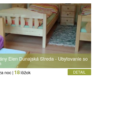
ny Elen Dunajská Streda - Ubytovanie so
m
18
za noc |
lôžok
DETAIL