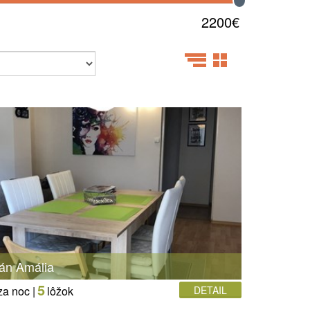
2200€
án Amália
5
za noc |
lôžok
DETAIL