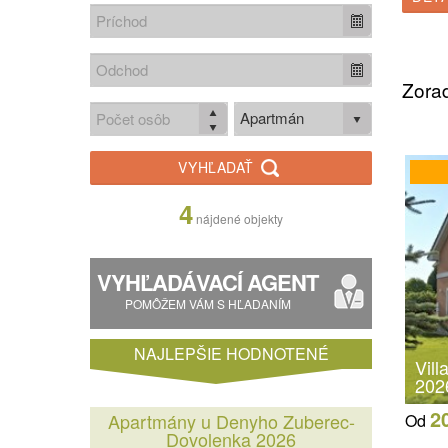
Zorad
Apartmán
VYHĽADAŤ
4
nájdené objekty
VYHĽADÁVACÍ AGENT
POMÔŽEM VÁM S HĽADANÍM
NAJLEPŠIE HODNOTENÉ
Vil
202
2
Apartmány u Denyho Zuberec-
Od
Dovolenka 2026