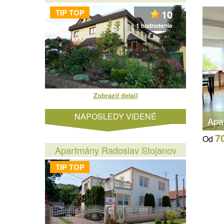
TIP TOP
10
1 hodnotenie
Zobraziť detail
NAPOSLEDY VIDENÉ
Apa
7
Od
Apartmány Radoslav Stojanov
TIP TOP