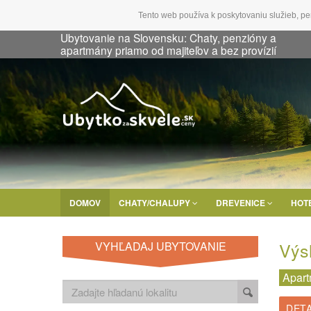
Tento web používa k poskytovaniu služieb, pe
Ubytovanie na Slovensku: Chaty, penzióny a
apartmány priamo od majiteľov a bez provízií
DOMOV
CHATY/CHALUPY
DREVENICE
HOT
Výs
VYHĽADAJ UBYTOVANIE
Apar
DETA