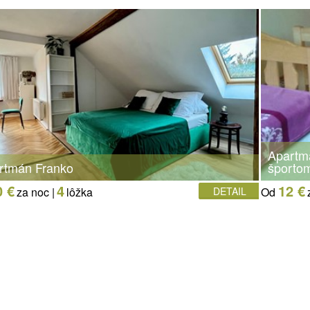
Apartmá
rtmán Franko
športo
0 €
4
12 €
za noc |
lôžka
DETAIL
Od