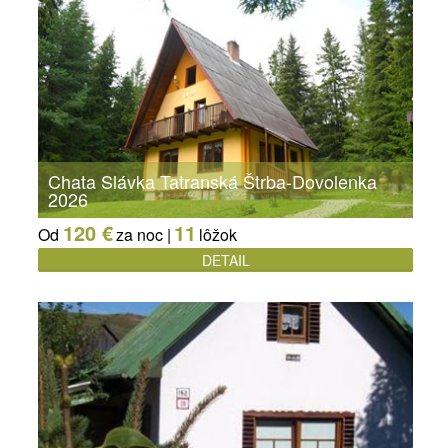
Chata Slávka Tatranská Štrba-Dovolenka
2026
120 €
11
Od
za noc |
lôžok
DETAIL