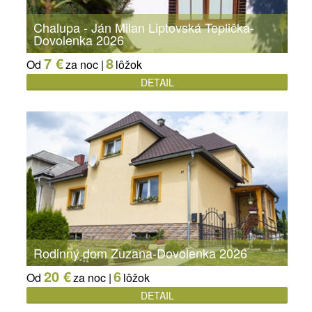
Chalupa - Ján Milan Liptovská Teplička-
Dovolenka 2026
7 €
8
Od
za noc |
lôžok
DETAIL
Rodinný dom Zuzana-Dovolenka 2026
20 €
6
Od
za noc |
lôžok
DETAIL