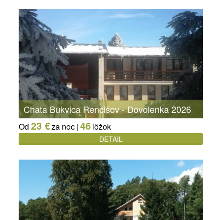
Chata Bukvica Renčišov - Dovolenka 2026
23 €
46
Od
za noc |
lôžok
DETAIL