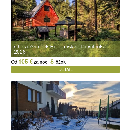
Chata Zvonček Podbanské - Dovolenka
2026
105 €
8
Od
za noc |
lôžok
DETAIL