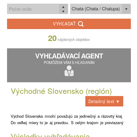
Chata (Chata / Chalupa)
VYHĽADAŤ
20
nájdených objektov
VYHĽADÁVACÍ AGENT
POMÔŽEM VÁM S HĽADANÍM
Východné Slovensko (región)
Detailný text ▼
Východ Slovenska mnohí považujú za jedinečný a rázovitý kraj.
Do veľkej miery to je aj pravdou. S celým krajom je previazaný
folklór a veselosť domácich. Bohatstvo východného Slovenska
Výsledky vyhľadávania
nie je však len kultúrne, ale aj prírodné. Nesmierne členitá