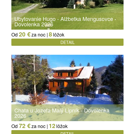
Ubytovanie Hugo - Alžbetka Mengusovce -
Dovolenka 2026
20 €
8
Od
za noc |
lôžok
DETAIL
Chata u Jozefa Malý Lipník - Dovolenka
2026
72 €
12
Od
za noc |
lôžok
DETAIL