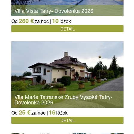
Villa Vista Tatry- Dovolenka 2026
260 €
10
Od
za noc |
lôžok
DETAIL
Vila Marie Tatranské Zruby Vysoké Tatry-
Dovolenka 2026
25 €
16
Od
za noc |
lôžok
DETAIL