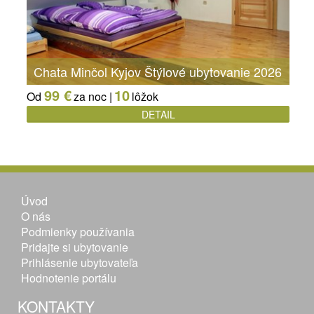
Chata Minčol Kyjov Štýlové ubytovanie 2026
99 €
10
Od
za noc |
lôžok
DETAIL
Úvod
O nás
Podmienky používania
Pridajte si ubytovanie
Prihlásenie ubytovateľa
Hodnotenie portálu
KONTAKTY