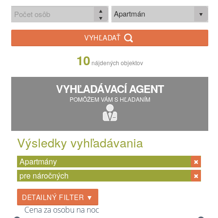
Apartmán
VYHĽADAŤ
10
nájdených objektov
VYHĽADÁVACÍ AGENT
POMÔŽEM VÁM S HĽADANÍM
Výsledky vyhľadávania
Apartmány
pre náročných
DETAILNÝ FILTER ▼
Cena za osobu na noc