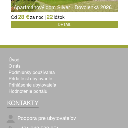
Apartmánový dom Silver - Dovolenka 2026
28 €
22
Od
za noc |
lôžok
DETAIL
Úvod
O nás
Podmienky používania
Pridajte si ubytovanie
Prihlásenie ubytovateľa
Hodnotenie portálu
KONTAKTY
Podpora pre ubytovateľov
+421 940 539 851