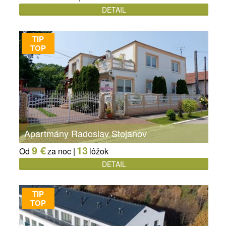
DETAIL
TIP
TOP
Apartmány Radoslav Stojanov
9 €
13
Od
za noc |
lôžok
DETAIL
TIP
TOP