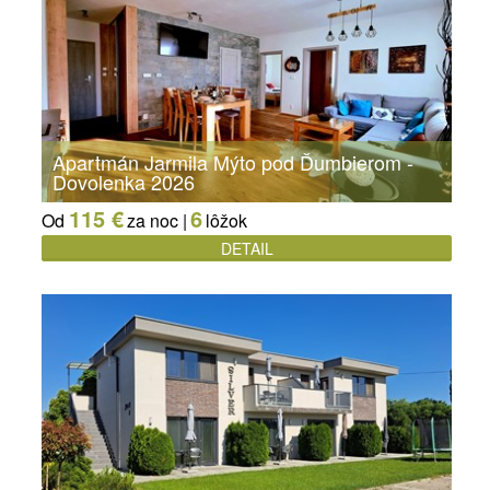
Apartmán Jarmila Mýto pod Ďumbierom -
Dovolenka 2026
115 €
6
Od
za noc |
lôžok
DETAIL