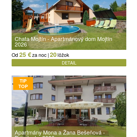
Chata Mojtín - Apartmánový dom Mojtín
2026
25 €
20
Od
za noc |
lôžok
DETAIL
TIP
TOP
Apartmány Mona a Žana Bešeňová -