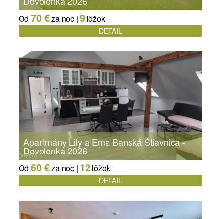
Dovolenka 2026
70 €
9
Od
za noc |
lôžok
DETAIL
Apartmány Lily a Ema Banská Štiavnica -
Dovolenka 2026
60 €
12
Od
za noc |
lôžok
DETAIL