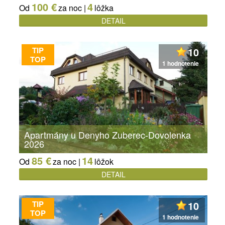
100 €
4
Od
za noc |
lôžka
DETAIL
TIP
10
TOP
1 hodnotenie
Apartmány u Denyho Zuberec-Dovolenka
2026
85 €
14
Od
za noc |
lôžok
DETAIL
TIP
10
TOP
1 hodnotenie