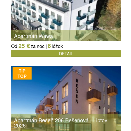
Apartmán Wawa
25 €
6
Od
za noc |
lôžok
DETAIL
TIP
TOP
Apartmán Bešeň 206 Bešeňová - Liptov
2026