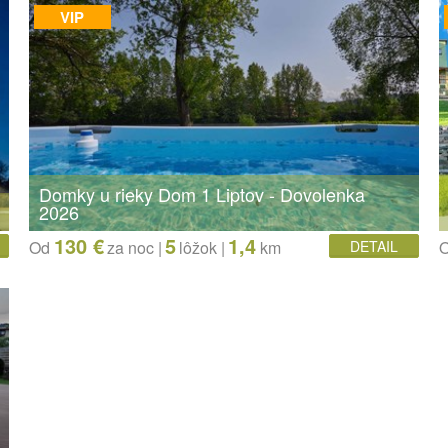
VIP
Domky u rieky Dom 1 Liptov - Dovolenka
2026
130 €
5
1,4
Od
za noc |
lôžok
|
km
DETAIL