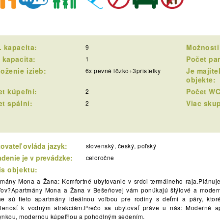
 kapacita:
Možnosti
9
 kapacita:
Počet pa
1
oženie izieb:
Je majite
6x pevné lôžko+3pristelky
objekte:
t kúpeľní:
Počet WC
2
t spální:
Viac skup
2
ovateľ ovláda jazyk:
slovenský, český, poľský
adenie je v prevádzke:
celoročne
s objektu:
tmány Mona a Žana: Komfortné ubytovanie v srdci termálneho raja.Plánuje
ľov?Apartmány Mona a Žana v Bešeňovej vám ponúkajú štýlové a modern
he sú tieto apartmány ideálnou voľbou pre rodiny s deťmi a páry, ktor
alenosť k vodným atrakciám.Prečo sa ubytovať práve u nás: Moderné ap
ynkou, modernou kúpeľňou a pohodlným sedením.