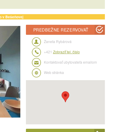
o v Bešeňovej
PREDBEŽNE REZERVOVAŤ
Žaneta Rybárová
+421
Zobraziť tel. číslo
Kontaktovať ubytovateľa emailom
Web stránka