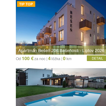
TIP TOP
Apartmán Bešeň 206 Bešeňová - Liptov 2026
100 €
4
0
Od
za noc |
lôžka
|
km
DETAIL