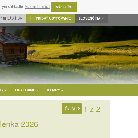
 tým súhlasíte.
Viac informácií
Súhlasím
PRIHLÁSIŤ SA
PRIDAŤ UBYTOVANIE
SLOVENČINA
TY
UBYTOVNE
KEMPY
1 z 2
Ďalší
lenka 2026