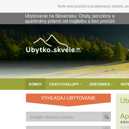
Tento web používa k poskytovaniu služieb, pe
Ubytovanie na Slovensku: Chaty, penzióny a
apartmány priamo od majiteľov a bez provízií
DOMOV
CHATY/CHALUPY
DREVENICE
HOT
VYHĽADAJ UBYTOVANIE
Ub
Ap
Adre
Apar