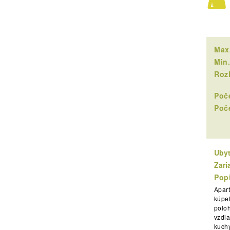
Max.
Min.
Rozl
Poče
Poče
Ubyt
Zari
Popi
Apar
kúpe
polo
vzdi
kuch