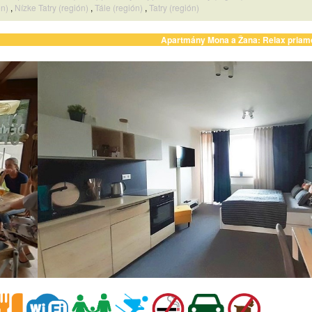
ón)
,
Nízke Tatry (región)
,
Tále (región)
,
Tatry (región)
Apartmány Mona a Žana: Relax priam