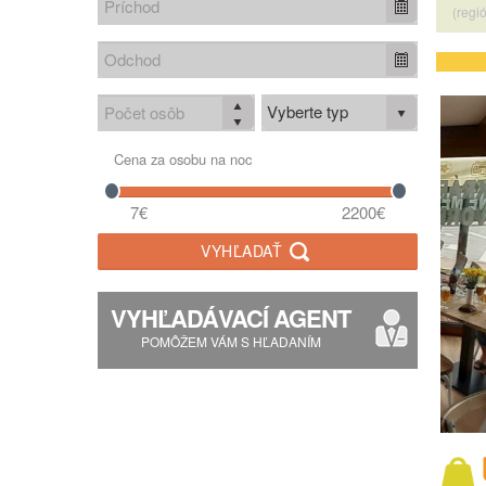
(regi
Vyberte typ
Cena za osobu na noc
7€
2200€
VYHĽADAŤ
VYHĽADÁVACÍ AGENT
POMÔŽEM VÁM S HĽADANÍM