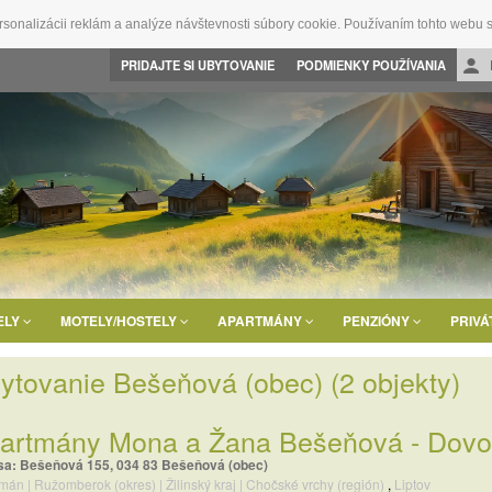
rsonalizácii reklám a analýze návštevnosti súbory cookie. Používaním tohto webu s
PRIDAJTE SI UBYTOVANIE
PODMIENKY POUŽÍVANIA
ELY
MOTELY/HOSTELY
APARTMÁNY
PENZIÓNY
PRIVÁ
ytovanie Bešeňová (obec)
(2 objekty)
artmány Mona a Žana Bešeňová - Dovo
sa: Bešeňová 155, 034 83 Bešeňová (obec)
tmán
|
Ružomberok (okres)
|
Žilinský kraj
|
Chočské vrchy (región)
,
Liptov