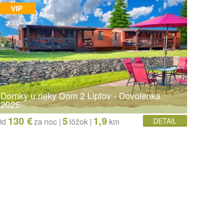
VIP
Domky u rieky Dom 2 Liptov - Dovolenka
2026
130 €
5
1,9
Od
za noc |
lôžok
|
km
DETAIL