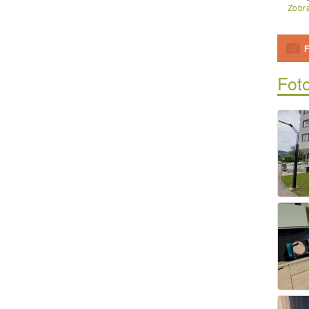
Zobra
F
Foto