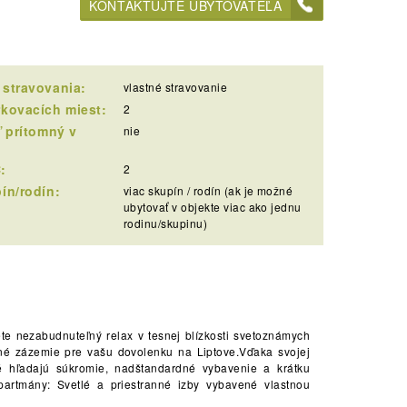
KONTAKTUJTE UBYTOVATEĽA
 stravovania:
vlastné stravovanie
rkovacích miest:
2
ľ prítomný v
nie
:
2
ín/rodín:
viac skupín / rodín (ak je možné
ubytovať v objekte viac ako jednu
rodinu/skupinu)
te nezabudnuteľný relax v tesnej blízkosti svetoznámych
é zázemie pre vašu dovolenku na Liptove.Vďaka svojej
é hľadajú súkromie, nadštandardné vybavenie a krátku
artmány: Svetlé a priestranné izby vybavené vlastnou