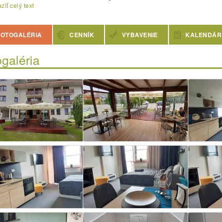
ziť celý text
OTOGALÉRIA
CENNÍK
VYBAVENIE
KALENDÁR
galéria