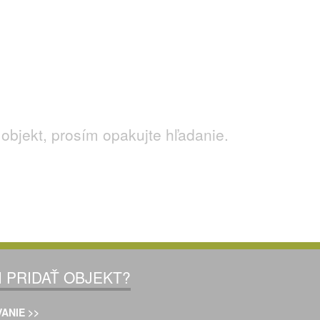
le aj si užiť
zábavu
v termálnych kúpaliskách.
poznať celú túto oblasť a prežiť svoje, čo ponúka, bolo by
dičné
jedlo
? Typický
nápoj
? Netradičné
zvyky
? Špecifické
objekt, prosím opakujte hľadanie.
I PRIDAŤ OBJEKT?
ANIE >>