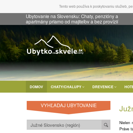
Tento web používa k poskytovaniu služieb, pe
Ubytovanie na Slovensku: Chaty, penzióny a
apartmány priamo od majiteľov a bez provízií
DOMOV
CHATY/CHALUPY
DREVENICE
HOT
VYHĽADAJ UBYTOVANIE
Juž
Nielen 
Práve t