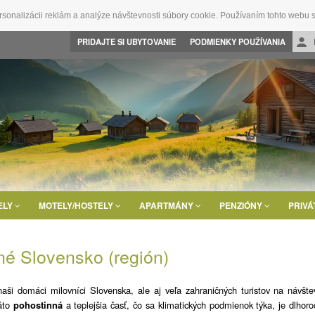
rsonalizácii reklám a analýze návštevnosti súbory cookie. Používaním tohto webu s
PRIDAJTE SI UBYTOVANIE
PODMIENKY POUŽÍVANIA
ELY
MOTELY/HOSTELY
APARTMÁNY
PENZIÓNY
PRIVÁ
né Slovensko (región)
naši domáci milovníci Slovenska, ale aj veľa zahraničných turistov na návšte
áto
pohostinná
a teplejšia časť, čo sa klimatických podmienok týka, je dlhor