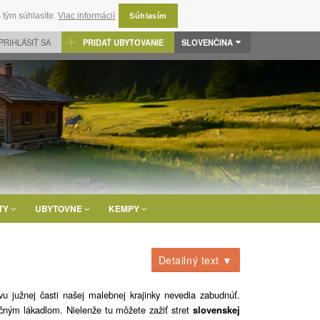
 tým súhlasíte.
Viac informácií
Súhlasím
PRIHLÁSIŤ SA
PRIDAŤ UBYTOVANIE
SLOVENČINA
TY
UBYTOVNE
KEMPY
Detailný text ▼
vu južnej časti našej malebnej krajinky nevedia zabudnúť.
očným lákadlom. Nielenže tu môžete zažiť stret
slovenskej