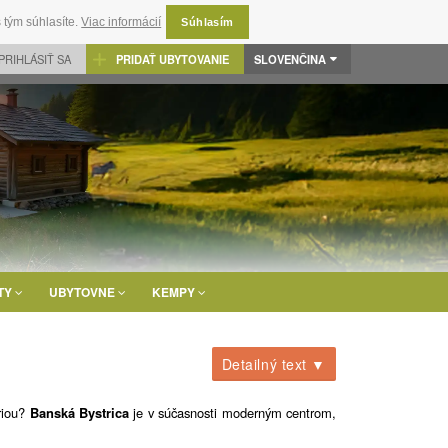
 tým súhlasíte.
Viac informácií
Súhlasím
PRIHLÁSIŤ SA
PRIDAŤ UBYTOVANIE
SLOVENČINA
TY
UBYTOVNE
KEMPY
Detailný text ▼
óriou?
Banská Bystrica
je v súčasnosti moderným centrom,