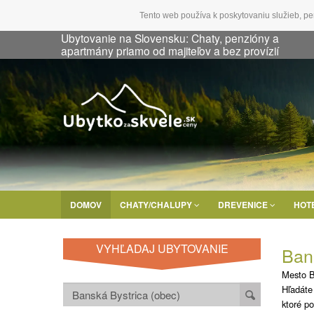
Tento web používa k poskytovaniu služieb, pe
Ubytovanie na Slovensku: Chaty, penzióny a
apartmány priamo od majiteľov a bez provízií
DOMOV
CHATY/CHALUPY
DREVENICE
HOT
VYHĽADAJ UBYTOVANIE
Ban
Mesto B
Hľadáte
ktoré po