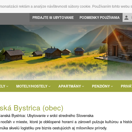
rsonalizácii reklám a analýze návštevnosti súbory cookie. Používaním tohto webu s
PRIDAJTE SI UBYTOVANIE
PODMIENKY POUŽÍVANIA
ELY
MOTELY/HOSTELY
APARTMÁNY
PENZIÓNY
PRIVÁ
ská Bystrica (obec)
anská Bystrica: Ubytovanie v srdci stredného Slovenska
 nocľah v mieste, ktoré je obklopené horami a zároveň pulzuje kultúrou a hist
núka skvelú logistiku pre biznis cestujúcich aj milovníkov prírody.