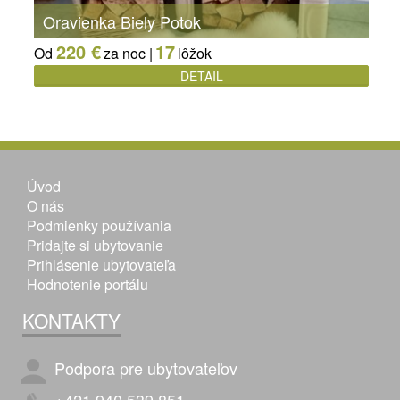
Oravienka Biely Potok
220 €
17
Od
za noc |
lôžok
DETAIL
Úvod
O nás
Podmienky používania
Pridajte si ubytovanie
Prihlásenie ubytovateľa
Hodnotenie portálu
KONTAKTY
Podpora pre ubytovateľov
+421 940 539 851