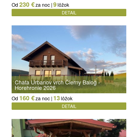
230 €
9
Od
za noc |
lôžok
DETAIL
Chata Urbanov vrch Čierny Balog -
Horehronie 2026
160 €
13
Od
za noc |
lôžok
DETAIL