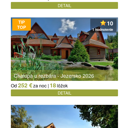
DETAIL
TIP
10
TOP
1 hodnotenie
Chalupa u rezbára - Jezersko 2026
252 €
18
Od
za noc |
lôžok
DETAIL