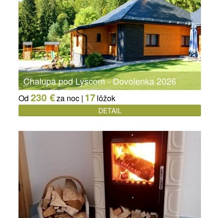
Chalupa pod Lyscom - Dovolenka 2026
230 €
17
Od
za noc |
lôžok
DETAIL