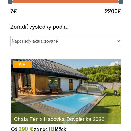
7€
2200€
Zoradiť výsledky podľa:
VIP
Chata Fénix Habovka-Dovolenka 2026
290 €
8
Od
za noc |
lôžok