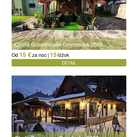
Chata Greenhouse-Dovolenka 2026
15 €
15
Od
za noc |
lôžok
DETAIL