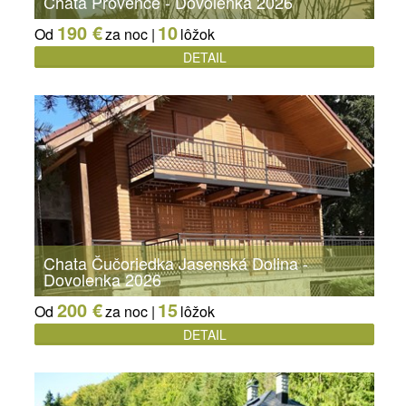
Chata Provence - Dovolenka 2026
190 €
10
Od
za noc |
lôžok
DETAIL
Chata Čučoriedka Jasenská Dolina -
Dovolenka 2026
200 €
15
Od
za noc |
lôžok
DETAIL