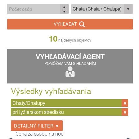
Chata (Chata / Chalupa)
VYHĽADAŤ
10
nájdených objektov
VYHĽADÁVACÍ AGENT
POMÔŽEM VÁM S HĽADANÍM
Výsledky vyhľadávania
Chaty/Chalupy
pri lyžiarskom stredisku
DETAILNÝ FILTER ▼
Cena za osobu na noc