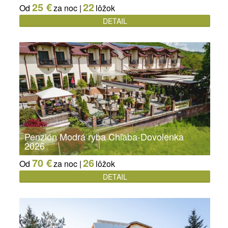
25 €
22
Od
za noc |
lôžok
DETAIL
Penzión Modrá ryba Chľaba-Dovolenka
2026
70 €
26
Od
za noc |
lôžok
DETAIL