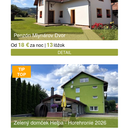
Penzón Mlynárov Dvor
18 €
13
Od
za noc |
lôžok
DETAIL
TIP
TOP
Zelený domček Heľpa - Horehronie 2026