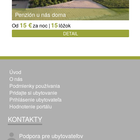
Penzión u nás doma
15 €
15
Od
za noc |
lôžok
DETAIL
Úvod
O nás
Podmienky používania
Pridajte si ubytovanie
Prihlásenie ubytovateľa
Hodnotenie portálu
KONTAKTY
Podpora pre ubytovateľov