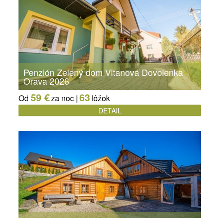
Penzión Zelený dom Vitanová Dovolenka
Orava 2026
59 €
63
Od
za noc |
lôžok
DETAIL