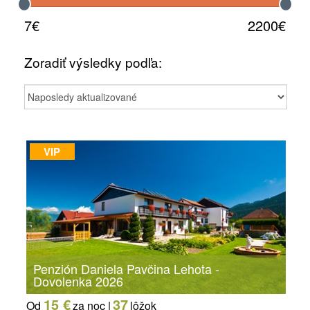
7€
2200€
Zoradiť výsledky podľa:
VIP
Penzión Daniela Pavčina Lehota -
Dovolenka 2026
15 €
37
Od
za noc |
lôžok