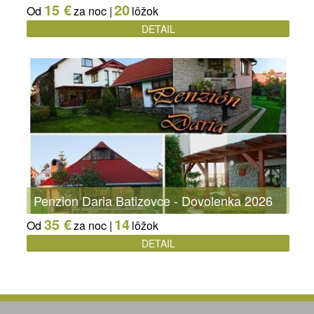
15 €
20
Od
za noc |
lôžok
DETAIL
Penzion Daria Batizovce - Dovolenka 2026
35 €
14
Od
za noc |
lôžok
DETAIL