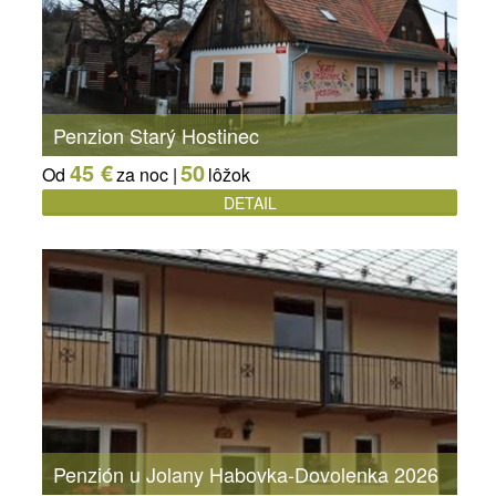
Penzion Starý Hostinec
45 €
50
Od
za noc |
lôžok
DETAIL
Penzión u Jolany Habovka-Dovolenka 2026