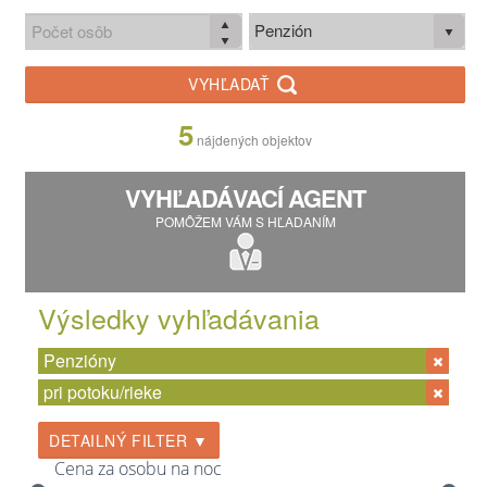
Penzión
VYHĽADAŤ
5
nájdených objektov
VYHĽADÁVACÍ AGENT
POMÔŽEM VÁM S HĽADANÍM
Výsledky vyhľadávania
Penzióny
pri potoku/rieke
DETAILNÝ FILTER ▼
Cena za osobu na noc