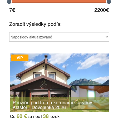
7€
2200€
Zoradiť výsledky podľa:
VIP
Penzión pod troma korunami Červený
Kláštor - Dovolenka 2026
60 €
38
Od
za noc |
lôžok