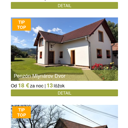
DETAIL
TIP
TOP
Penzón Mlynárov Dvor
18 €
13
Od
za noc |
lôžok
DETAIL
TIP
TOP