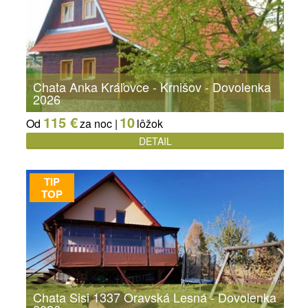
Chata Anka Kráľovce - Krnišov - Dovolenka
2026
115 €
10
Od
za noc |
lôžok
DETAIL
TIP
TOP
Chata Sisi 1337 Oravská Lesná - Dovolenka