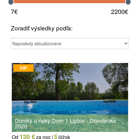
7€
2200€
Zoradiť výsledky podľa:
VIP
Domky u rieky Dom 1 Liptov - Dovolenka
2026
130 €
5
Od
za noc |
lôžok