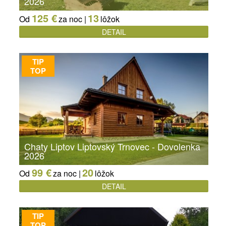
2026
125 €
13
Od
za noc |
lôžok
DETAIL
TIP
TOP
Chaty Liptov Liptovský Trnovec - Dovolenka
2026
99 €
20
Od
za noc |
lôžok
DETAIL
TIP
TOP