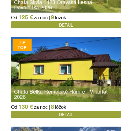
Chata Silvia 1423 Oravská Lesná-
Dovolenka 2026
125 €
9
Od
za noc |
lôžok
DETAIL
TIP
TOP
Chata Belka Remetské Hámre - Vihorlat
2026
130 €
8
Od
za noc |
lôžok
DETAIL