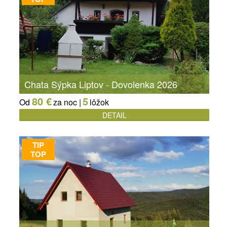
Chata Sýpka Liptov - Dovolenka 2026
80 €
5
Od
za noc |
lôžok
DETAIL
TIP
TOP