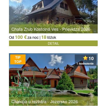
Chata Zrub Kostolná Ves - Prievidza 2026
100 €
18
Od
za noc |
lôžok
DETAIL
TIP
10
TOP
1 hodnotenie
Chalupa u rezbára - Jezersko 2026