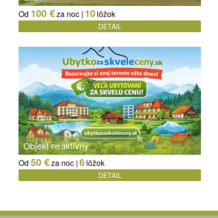
100 €
10
Od
za noc |
lôžok
DETAIL
Objekt neaktívny
50 €
6
Od
za noc |
lôžok
DETAIL