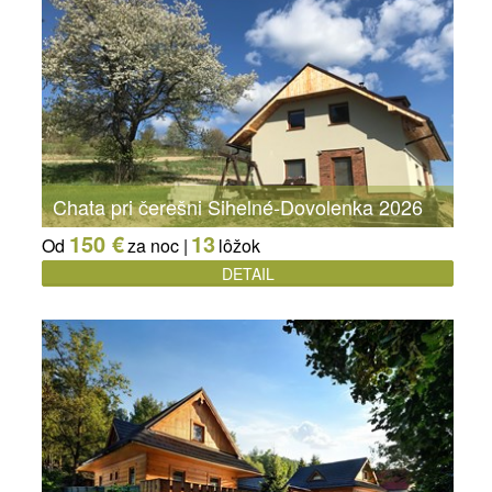
Chata pri čerešni Sihelné-Dovolenka 2026
150 €
13
Od
za noc |
lôžok
DETAIL