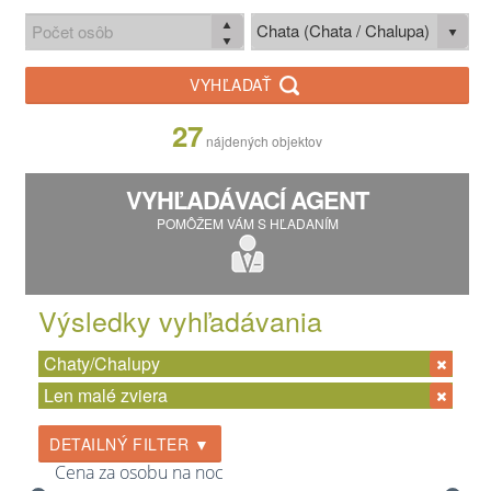
Chata (Chata / Chalupa)
VYHĽADAŤ
27
nájdených objektov
VYHĽADÁVACÍ AGENT
POMÔŽEM VÁM S HĽADANÍM
Výsledky vyhľadávania
Chaty/Chalupy
Len malé zviera
DETAILNÝ FILTER ▼
Cena za osobu na noc