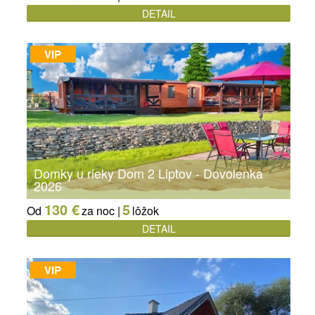
DETAIL
VIP
Domky u rieky Dom 2 Liptov - Dovolenka
2026
130 €
5
Od
za noc |
lôžok
DETAIL
VIP