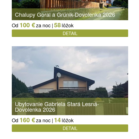
Chalupy Goral a Grúnik-Dovolenka 2026
100 €
58
Od
za noc |
lôžok
DETAIL
Ubytovanie Gabriela Stará Lesná-
Dovolenka 2026
160 €
14
Od
za noc |
lôžok
DETAIL