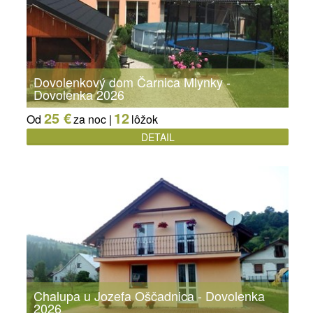
Dovolenkový dom Čarnica Mlynky -
Dovolenka 2026
25 €
12
Od
za noc |
lôžok
DETAIL
Chalupa u Jozefa Oščadnica - Dovolenka
2026