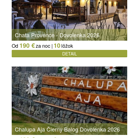
Chata Provence - Dovolenka 2026
190 €
10
Od
za noc |
lôžok
DETAIL
Chalupa Aja Čierny Balog Dovolenka 2026