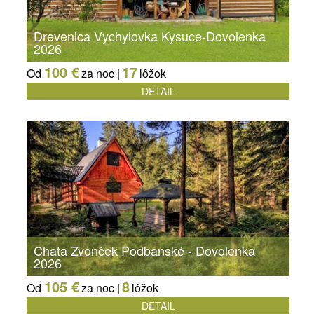
Drevenica Vychylovka Kysuce-Dovolenka
2026
100 €
17
Od
za noc |
lôžok
DETAIL
Chata Zvonček Podbanské - Dovolenka
2026
105 €
8
Od
za noc |
lôžok
DETAIL