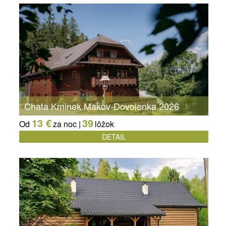
Chata Kminek Makov-Dovolenka 2026
13 €
39
Od
za noc |
lôžok
DETAIL