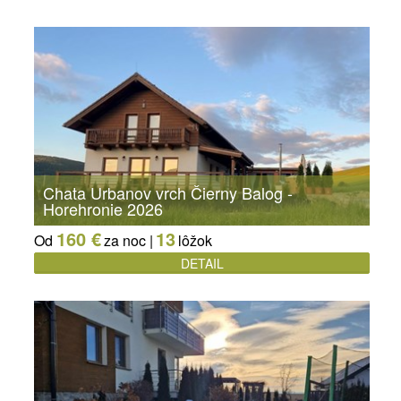
Chata Urbanov vrch Čierny Balog -
Horehronie 2026
160 €
13
Od
za noc |
lôžok
DETAIL