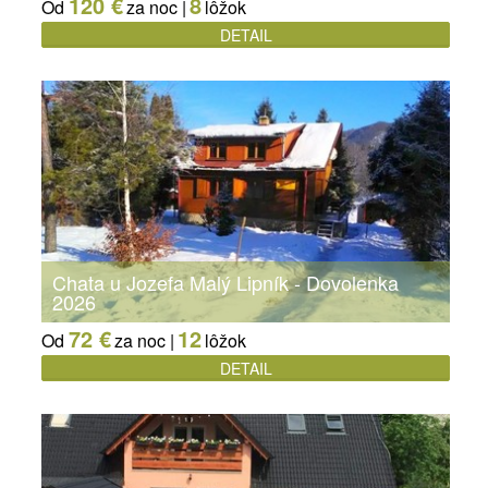
120 €
8
Od
za noc |
lôžok
DETAIL
Chata u Jozefa Malý Lipník - Dovolenka
2026
72 €
12
Od
za noc |
lôžok
DETAIL