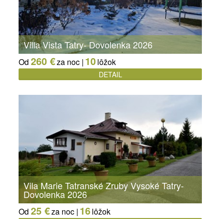
Villa Vista Tatry- Dovolenka 2026
260 €
10
Od
za noc |
lôžok
DETAIL
Vila Marie Tatranské Zruby Vysoké Tatry-
Dovolenka 2026
25 €
16
Od
za noc |
lôžok