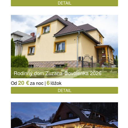
DETAIL
Rodinný dom Zuzana-Dovolenka 2026
20 €
6
Od
za noc |
lôžok
DETAIL