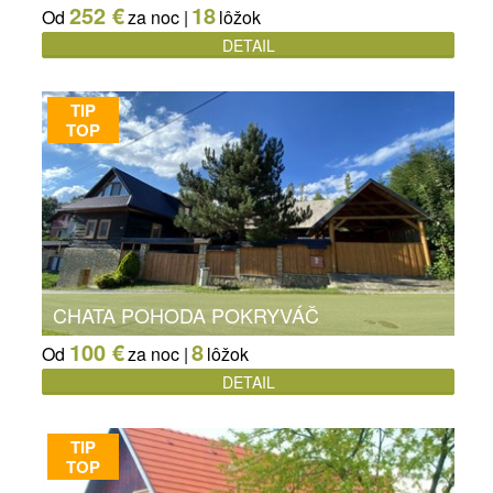
252 €
18
Od
za noc |
lôžok
DETAIL
TIP
TOP
CHATA POHODA POKRYVÁČ
100 €
8
Od
za noc |
lôžok
DETAIL
TIP
TOP