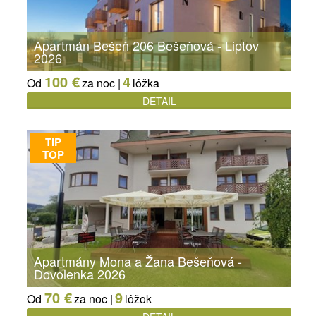
Apartmán Bešeň 206 Bešeňová - Liptov
2026
100 €
4
Od
za noc |
lôžka
DETAIL
TIP
TOP
Apartmány Mona a Žana Bešeňová -
Dovolenka 2026
70 €
9
Od
za noc |
lôžok