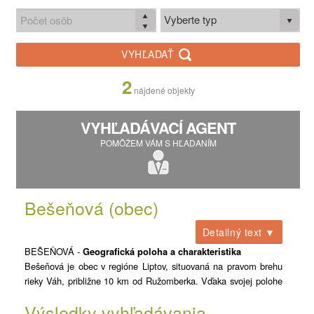
Vyberte typ
VYHĽADAŤ
2
nájdené objekty
VYHĽADÁVACÍ AGENT
POMÔŽEM VÁM S HĽADANÍM
Bešeňová (obec)
Detailný text ▼
BEŠEŇOVÁ -
Geografická poloha a charakteristika
Bešeňová je obec v regióne Liptov, situovaná na pravom brehu
rieky Váh, približne 10 km od Ružomberka. Vďaka svojej polohe
v blízkosti diaľnice D1 disponuje výbornou dopravnou
Výsledky vyhľadávania
dostupnosťou. Obec sa nachádza v prostredí okolitých pohorí a v