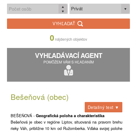
Privát
VYHĽADAŤ
0
nájdených objektov
VYHĽADÁVACÍ AGENT
POMÔŽEM VÁM S HĽADANÍM
Bešeňová (obec)
Detailný text ▼
BEŠEŇOVÁ -
Geografická poloha a charakteristika
Bešeňová je obec v regióne Liptov, situovaná na pravom brehu
rieky Váh, približne 10 km od Ružomberka. Vďaka svojej polohe
v blízkosti diaľnice D1 disponuje výbornou dopravnou