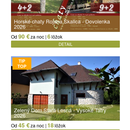
Horské chaty Rojana Skalica - Dovolenka
2026
90 €
6
Od
za noc |
lôžok
DETAIL
TIP
TOP
Zelený Dom Stará Lesná - Vysoké Tatry
2026
45 €
18
Od
za noc |
lôžok