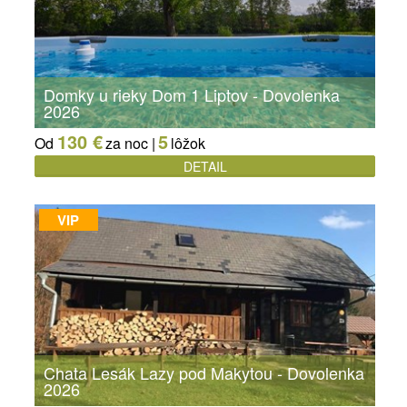
Domky u rieky Dom 1 Liptov - Dovolenka
2026
130 €
5
Od
za noc |
lôžok
DETAIL
VIP
Chata Lesák Lazy pod Makytou - Dovolenka
2026