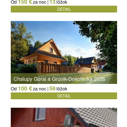
150 €
13
Od
za noc |
lôžok
DETAIL
Chalupy Goral a Grúnik-Dovolenka 2026
100 €
58
Od
za noc |
lôžok
DETAIL