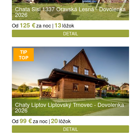
Chata Sisi 1337 Oravská Lesná - Dovolenka
2026
125 €
13
Od
za noc |
lôžok
DETAIL
TIP
TOP
Chaty Liptov Liptovský Trnovec - Dovolenka
2026
99 €
20
Od
za noc |
lôžok
DETAIL