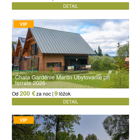
DETAIL
VIP
Chata Gardénie Martin Ubytovanie pri
ferrate 2026
200 €
9
Od
za noc |
lôžok
DETAIL
VIP