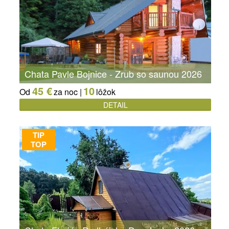
Chata Pavle Bojnice - Zrub so saunou 2026
45 €
10
Od
za noc |
lôžok
DETAIL
TIP
TOP