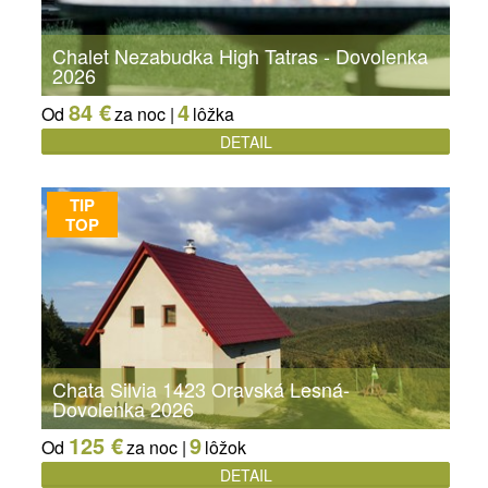
Chalet Nezabudka High Tatras - Dovolenka
2026
84 €
4
Od
za noc |
lôžka
DETAIL
TIP
TOP
Chata Silvia 1423 Oravská Lesná-
Dovolenka 2026
125 €
9
Od
za noc |
lôžok
DETAIL