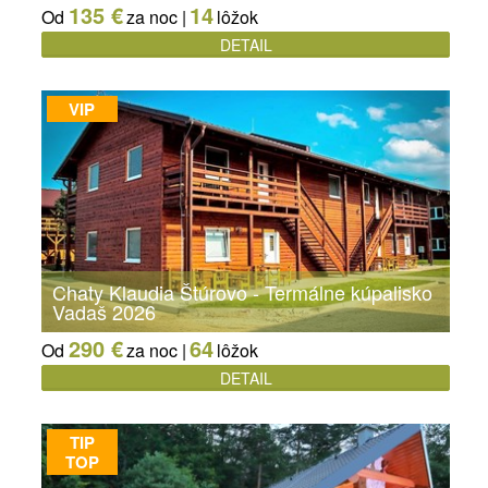
135 €
14
Od
za noc |
lôžok
DETAIL
VIP
Chaty Klaudia Štúrovo - Termálne kúpalisko
Vadaš 2026
290 €
64
Od
za noc |
lôžok
DETAIL
TIP
TOP