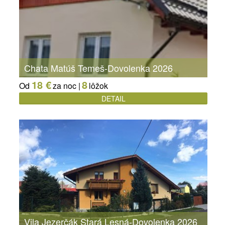
Chata Matúš Temeš-Dovolenka 2026
18 €
8
Od
za noc |
lôžok
DETAIL
Vila Jezerčák Stará Lesná-Dovolenka 2026