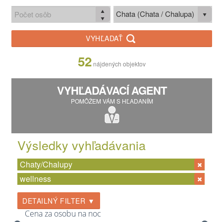
Chata (Chata / Chalupa)
VYHĽADAŤ
52
nájdených objektov
VYHĽADÁVACÍ AGENT
POMÔŽEM VÁM S HĽADANÍM
Výsledky vyhľadávania
Chaty/Chalupy
wellness
DETAILNÝ FILTER ▼
Cena za osobu na noc