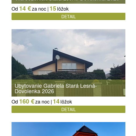
14 €
15
Od
za noc |
lôžok
DETAIL
Ubytovanie Gabriela Stará Lesná-
Dovolenka 2026
160 €
14
Od
za noc |
lôžok
DETAIL