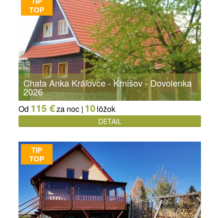
TIP
TOP
Chata Anka Kráľovce - Krnišov - Dovolenka
2026
115 €
10
Od
za noc |
lôžok
DETAIL
TIP
TOP