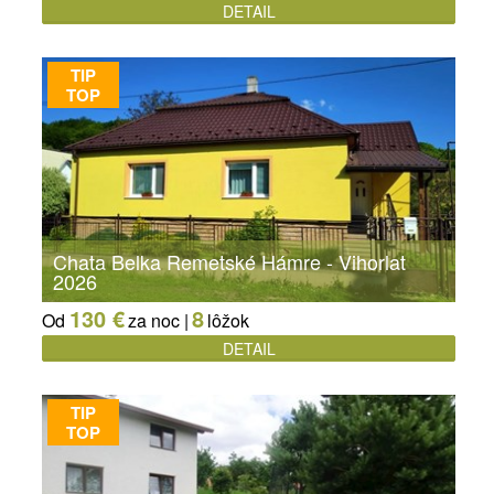
DETAIL
TIP
TOP
Chata Belka Remetské Hámre - Vihorlat
2026
130 €
8
Od
za noc |
lôžok
DETAIL
TIP
TOP