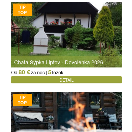
TIP
TOP
Chata Sýpka Liptov - Dovolenka 2026
80 €
5
Od
za noc |
lôžok
DETAIL
TIP
TOP