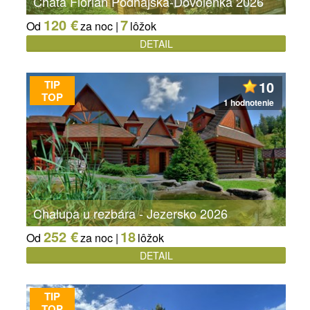
Chata Florián Podhájska-Dovolenka 2026
120 €
7
Od
za noc |
lôžok
DETAIL
TIP
10
TOP
1 hodnotenie
Chalupa u rezbára - Jezersko 2026
252 €
18
Od
za noc |
lôžok
DETAIL
TIP
TOP