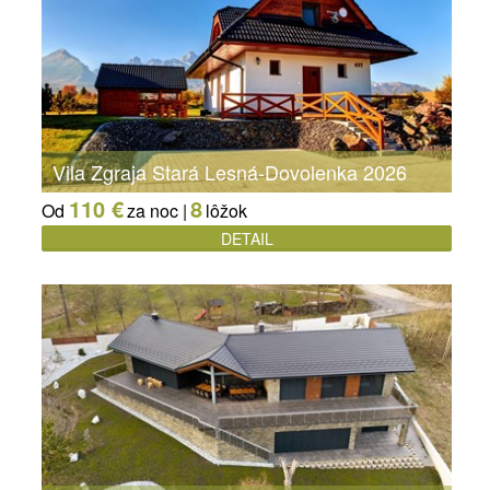
Vila Zgraja Stará Lesná-Dovolenka 2026
110 €
8
Od
za noc |
lôžok
DETAIL