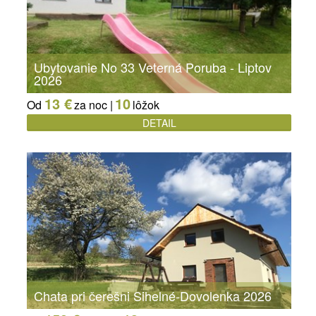
Ubytovanie No 33 Veterná Poruba - Liptov
2026
13 €
10
Od
za noc |
lôžok
DETAIL
Chata pri čerešni Sihelné-Dovolenka 2026