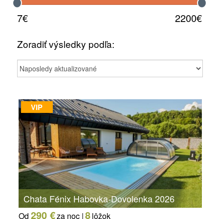
7€
2200€
Zoradiť výsledky podľa:
VIP
Chata Fénix Habovka-Dovolenka 2026
290 €
8
Od
za noc |
lôžok