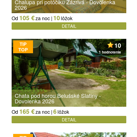
Chalupa pri potôčiku Zázrivá - Dovolenka
2026
105 €
10
Od
za noc |
lôžok
DETAIL
TIP
10
TOP
1 hodnotenie
Chata pod horou Belušské Slatiny -
Dovolenka 2026
165 €
6
Od
za noc |
lôžok
DETAIL