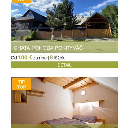
CHATA POHODA POKRYVÁČ
100 €
8
Od
za noc |
lôžok
DETAIL
TIP
TOP