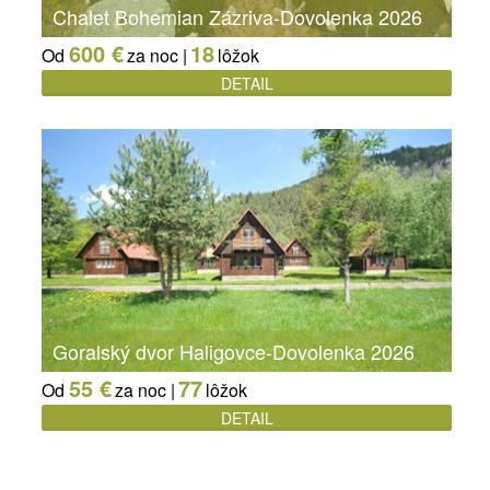
Chalet Bohemian Zázriva-Dovolenka 2026
600 €
18
Od
za noc |
lôžok
DETAIL
Goralský dvor Haligovce-Dovolenka 2026
55 €
77
Od
za noc |
lôžok
DETAIL