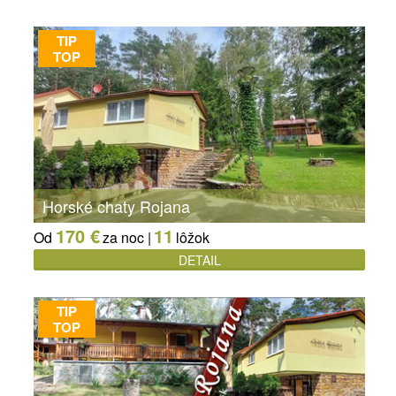
TIP
TOP
Horské chaty Rojana
170 €
11
Od
za noc |
lôžok
DETAIL
TIP
TOP