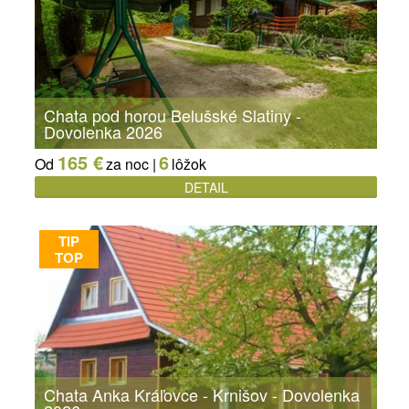
Chata pod horou Belušské Slatiny -
Dovolenka 2026
165 €
6
Od
za noc |
lôžok
DETAIL
TIP
TOP
Chata Anka Kráľovce - Krnišov - Dovolenka