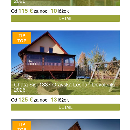
2026
115 €
10
Od
za noc |
lôžok
DETAIL
TIP
TOP
Chata Sisi 1337 Oravská Lesná - Dovolenka
2026
125 €
13
Od
za noc |
lôžok
DETAIL
TIP
TOP