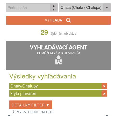
Chata (Chata / Chalupa)
VYHĽADAŤ
29
nájdených objektov
VYHĽADÁVACÍ AGENT
POMÔŽEM VÁM S HĽADANÍM
Výsledky vyhľadávania
Chaty/Chalupy
krytá plaváreň
DETAILNÝ FILTER ▼
Cena za osobu na noc