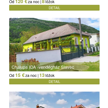
120 €
8
Od
za noc |
lôžok
DETAIL
Chalupa IDA -vendégház Slavec
15 €
13
Od
za noc |
lôžok
DETAIL