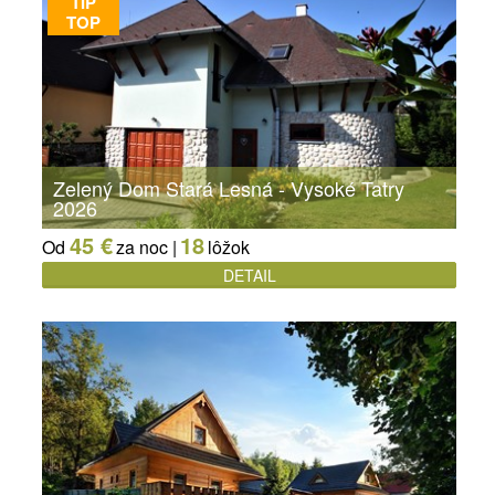
TIP
TOP
Zelený Dom Stará Lesná - Vysoké Tatry
2026
45 €
18
Od
za noc |
lôžok
DETAIL