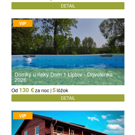
DETAIL
VIP
Domky u rieky Dom 1 Liptov - Dovolenka
2026
130 €
5
Od
za noc |
lôžok
DETAIL
VIP