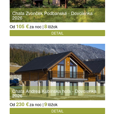
Chata Zvonček Podbanské - Dovolenka
2026
105 €
8
Od
za noc |
lôžok
DETAIL
Chata Andrea Kubínska hoľa - Dovolenka
2026
230 €
9
Od
za noc |
lôžok
DETAIL