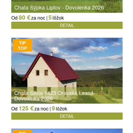
Chata Sýpka Liptov - Dovolenka 2026
80 €
5
Od
za noc |
lôžok
DETAIL
TIP
TOP
Chata Silvia 1423 Oravská Lesná-
Dovolenka 2026
125 €
9
Od
za noc |
lôžok
DETAIL