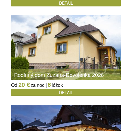
DETAIL
Rodinný dom Zuzana-Dovolenka 2026
20 €
6
Od
za noc |
lôžok
DETAIL