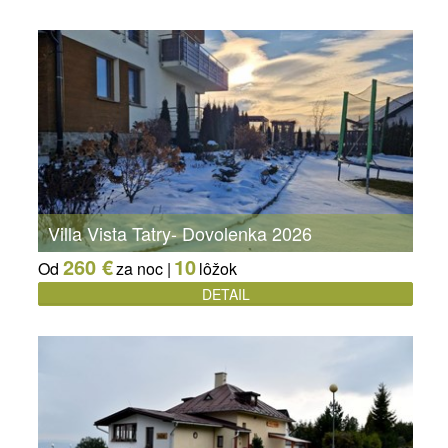
Villa Vista Tatry- Dovolenka 2026
260 €
10
Od
za noc |
lôžok
DETAIL