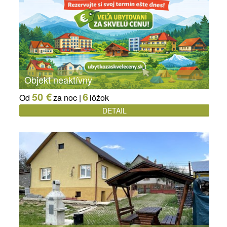
Objekt neaktívny
50 €
6
Od
za noc |
lôžok
DETAIL