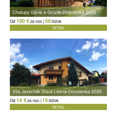
Chalupy Goral a Grúnik-Dovolenka 2026
100 €
58
Od
za noc |
lôžok
DETAIL
Vila Jezerčák Stará Lesná-Dovolenka 2026
14 €
15
Od
za noc |
lôžok
DETAIL