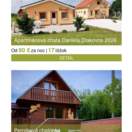
Apartmánová chata Daniela Diakovce 2026
80 €
17
Od
za noc |
lôžok
DETAIL
Perníková chalúpka