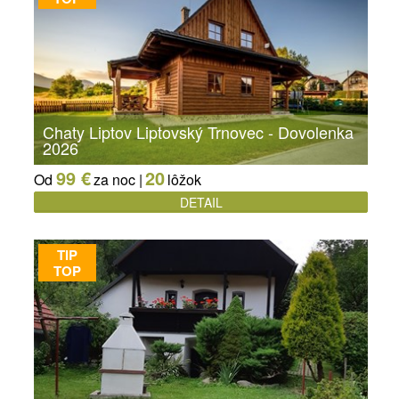
Chaty Liptov Liptovský Trnovec - Dovolenka
2026
99 €
20
Od
za noc |
lôžok
DETAIL
TIP
TOP