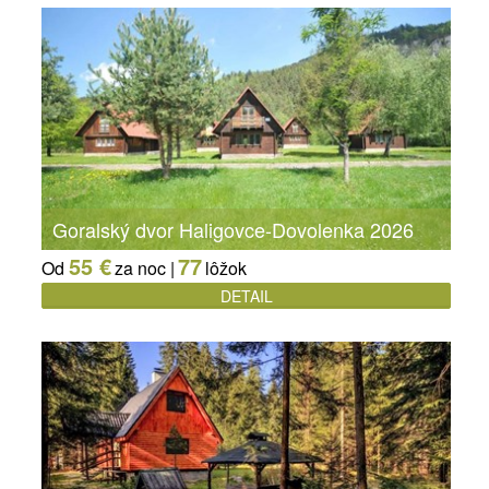
Goralský dvor Haligovce-Dovolenka 2026
55 €
77
Od
za noc |
lôžok
DETAIL