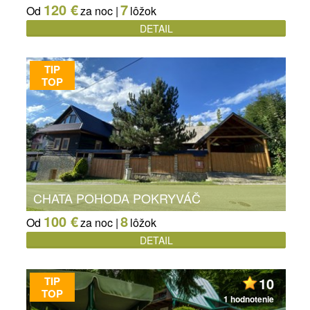
120 €
7
Od
za noc |
lôžok
DETAIL
TIP
TOP
CHATA POHODA POKRYVÁČ
100 €
8
Od
za noc |
lôžok
DETAIL
TIP
10
TOP
1 hodnotenie