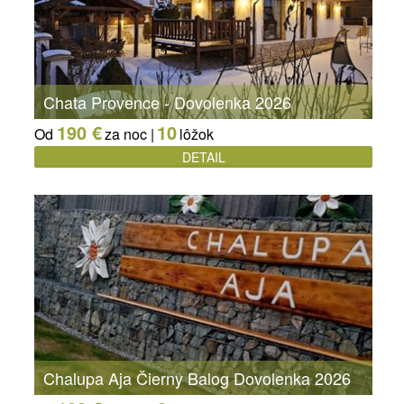
Chata Provence - Dovolenka 2026
190 €
10
Od
za noc |
lôžok
DETAIL
Chalupa Aja Čierny Balog Dovolenka 2026