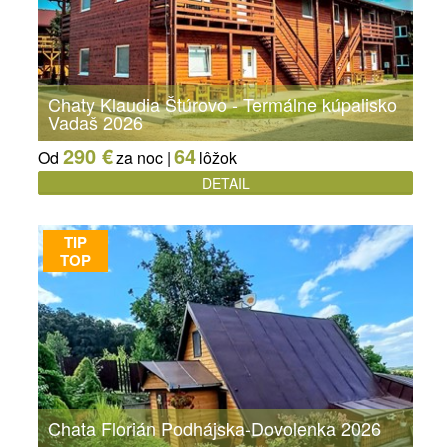
Chaty Klaudia Štúrovo - Termálne kúpalisko
Vadaš 2026
290 €
64
Od
za noc |
lôžok
DETAIL
TIP
TOP
Chata Florián Podhájska-Dovolenka 2026