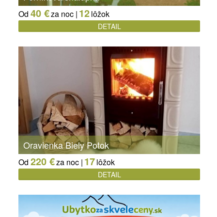
40 €
12
Od
za noc |
lôžok
DETAIL
Oravienka Biely Potok
220 €
17
Od
za noc |
lôžok
DETAIL