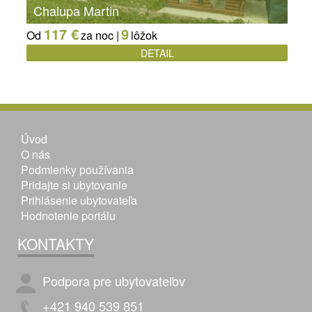
Chalupa Martin
117 €
9
Od
za noc |
lôžok
DETAIL
Úvod
O nás
Podmienky používania
Pridajte si ubytovanie
Prihlásenie ubytovateľa
Hodnotenie portálu
KONTAKTY
Podpora pre ubytovateľov
+421 940 539 851