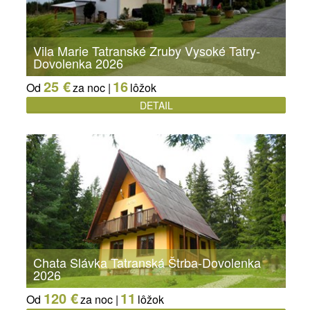
Vila Marie Tatranské Zruby Vysoké Tatry-
Dovolenka 2026
25 €
16
Od
za noc |
lôžok
DETAIL
Chata Slávka Tatranská Štrba-Dovolenka
2026
120 €
11
Od
za noc |
lôžok