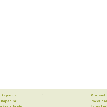
 kapacita:
Možnosti
0
 kapacita:
Počet pa
0
oženie izieb:
Je majite