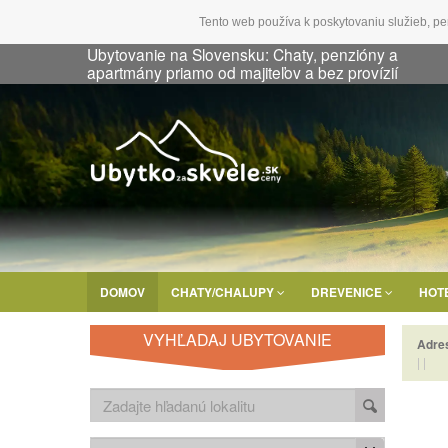
Tento web používa k poskytovaniu služieb, pe
Ubytovanie na Slovensku: Chaty, penzióny a
apartmány priamo od majiteľov a bez provízií
DOMOV
CHATY/CHALUPY
DREVENICE
HOT
VYHĽADAJ UBYTOVANIE
Adre
|
|