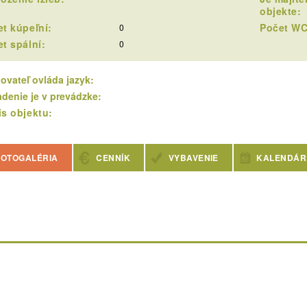
objekte:
t kúpeľní:
Počet WC
0
t spální:
0
ovateľ ovláda jazyk:
adenie je v prevádzke:
s objektu:
OTOGALÉRIA
CENNÍK
VYBAVENIE
KALENDÁR