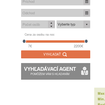
Vyberte typ
Cena za osobu na noc
7€
2200€
VYHĽADAŤ
VYHĽADÁVACÍ AGENT
POMÔŽEM VÁM S HĽADANÍM
Max.
Min.
Rozl