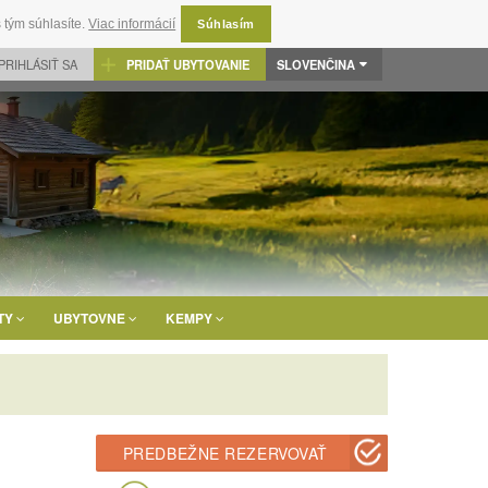
 tým súhlasíte.
Viac informácií
Súhlasím
PRIHLÁSIŤ SA
PRIDAŤ UBYTOVANIE
SLOVENČINA
TY
UBYTOVNE
KEMPY
PREDBEŽNE REZERVOVAŤ