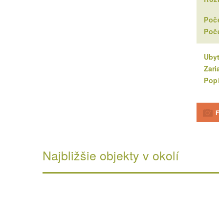
Poče
Poče
Ubyt
Zari
Popi
F
Najbližšie objekty v okolí