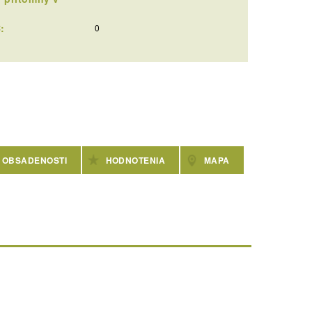
:
0
 OBSADENOSTI
HODNOTENIA
MAPA