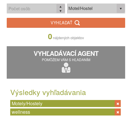
Motel/Hostel
VYHĽADAŤ
0
nájdených objektov
VYHĽADÁVACÍ AGENT
POMÔŽEM VÁM S HĽADANÍM
Výsledky vyhľadávania
Motely/Hostely
wellness