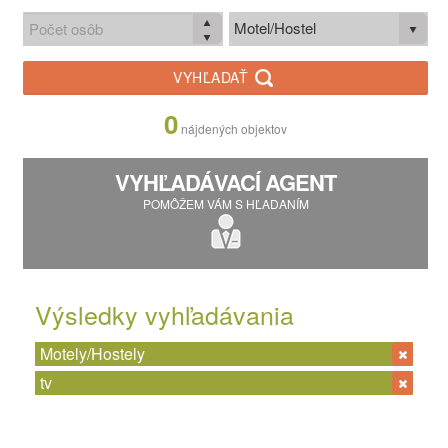
Motel/Hostel
VYHĽADAŤ
0
nájdených objektov
VYHĽADÁVACÍ AGENT
POMÔŽEM VÁM S HĽADANÍM
Výsledky vyhľadávania
Motely/Hostely
tv