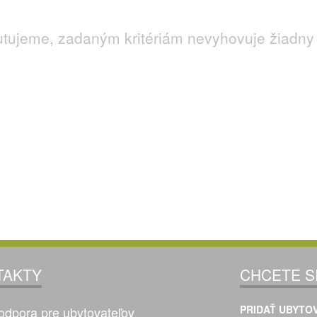
utujeme, zadaným kritériám nevyhovuje žiadny 
TAKTY
CHCETE S
PRIDAŤ UBYTOV
odpora pre ubytovateľov