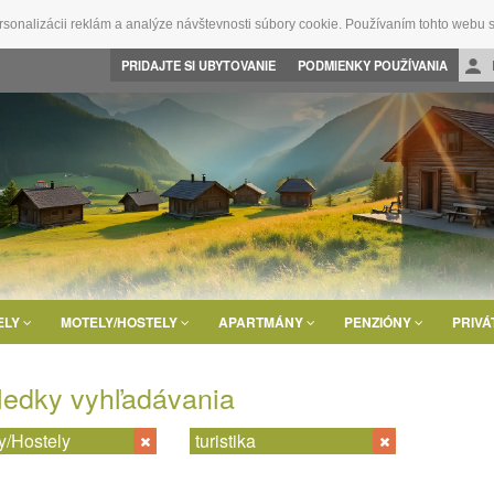
rsonalizácii reklám a analýze návštevnosti súbory cookie. Používaním tohto webu s
PRIDAJTE SI UBYTOVANIE
PODMIENKY POUŽÍVANIA
ELY
MOTELY/HOSTELY
APARTMÁNY
PENZIÓNY
PRIVÁ
ledky vyhľadávania
y/Hostely
turistika