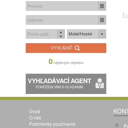
Ľ
Motel/Hostel
VYHĽADAŤ
0
nájdených objektov
VYHĽADÁVACÍ AGENT
POMÔŽEM VÁM S HĽADANÍM
KON
Úvod
O nás
Podmienky používania
P