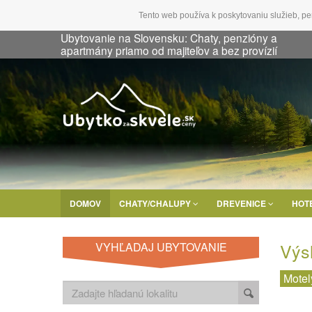
Tento web používa k poskytovaniu služieb, pe
Ubytovanie na Slovensku: Chaty, penzióny a
apartmány priamo od majiteľov a bez provízií
DOMOV
CHATY/CHALUPY
DREVENICE
HOT
Výs
VYHĽADAJ UBYTOVANIE
Motel