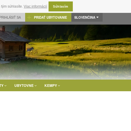
 tým súhlasíte.
Viac informácií
Súhlasím
PRIHLÁSIŤ SA
PRIDAŤ UBYTOVANIE
SLOVENČINA
TY
UBYTOVNE
KEMPY