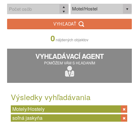
Motel/Hostel
VYHĽADAŤ
0
nájdených objektov
VYHĽADÁVACÍ AGENT
POMÔŽEM VÁM S HĽADANÍM
Výsledky vyhľadávania
Motely/Hostely
soľná jaskyňa