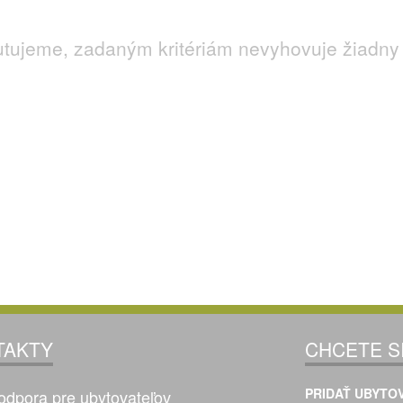
utujeme, zadaným kritériám nevyhovuje žiadny 
TAKTY
CHCETE S
PRIDAŤ UBYTOV
odpora pre ubytovateľov