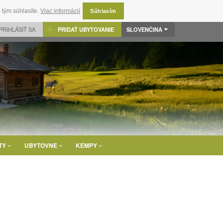
 tým súhlasíte.
Viac informácií
Súhlasím
PRIHLÁSIŤ SA
PRIDAŤ UBYTOVANIE
SLOVENČINA
TY
UBYTOVNE
KEMPY