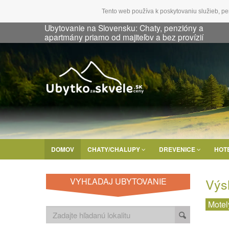
Tento web používa k poskytovaniu služieb, pe
Ubytovanie na Slovensku: Chaty, penzióny a
apartmány priamo od majiteľov a bez provízií
DOMOV
CHATY/CHALUPY
DREVENICE
HOT
Výs
VYHĽADAJ UBYTOVANIE
Motel