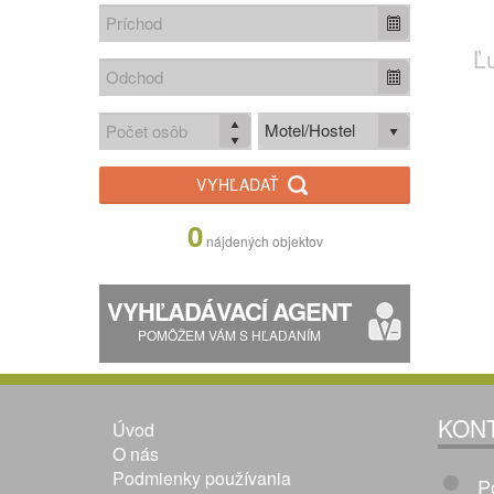
Ľ
Motel/Hostel
VYHĽADAŤ
0
nájdených objektov
VYHĽADÁVACÍ AGENT
POMÔŽEM VÁM S HĽADANÍM
KON
Úvod
O nás
Podmienky používania
P