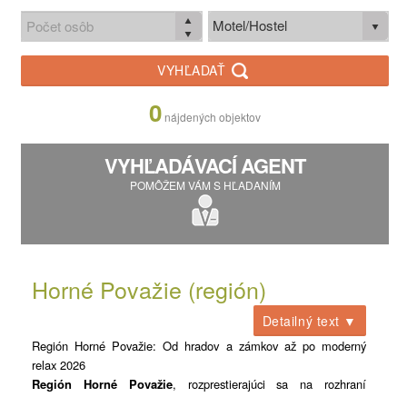
Motel/Hostel
VYHĽADAŤ
0
nájdených objektov
VYHĽADÁVACÍ AGENT
POMÔŽEM VÁM S HĽADANÍM
Horné Považie (región)
Detailný text ▼
Región Horné Považie: Od hradov a zámkov až po moderný
relax 2026
Región Horné Považie
, rozprestierajúci sa na rozhraní
západného a stredného Slovenska, predstavuje jeden z