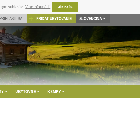
 tým súhlasíte.
Viac informácií
Súhlasím
PRIHLÁSIŤ SA
PRIDAŤ UBYTOVANIE
SLOVENČINA
TY
UBYTOVNE
KEMPY