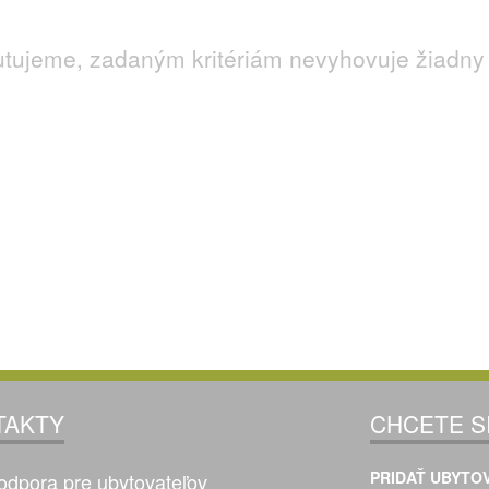
utujeme, zadaným kritériám nevyhovuje žiadny 
TAKTY
CHCETE S
PRIDAŤ UBYTOV
odpora pre ubytovateľov