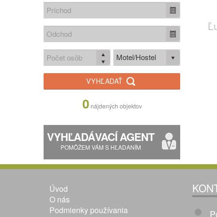
Ľ
Motel/Hostel
VYHĽADAŤ
0
nájdených objektov
VYHĽADÁVACÍ AGENT
POMÔŽEM VÁM S HĽADANÍM
KON
Úvod
O nás
Podmienky používania
P