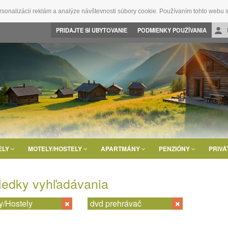
rsonalizácii reklám a analýze návštevnosti súbory cookie. Používaním tohto webu s
PRIDAJTE SI UBYTOVANIE
PODMIENKY POUŽÍVANIA
ELY
MOTELY/HOSTELY
APARTMÁNY
PENZIÓNY
PRIVÁ
ledky vyhľadávania
y/Hostely
dvd prehrávač