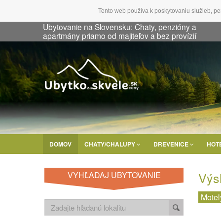
Tento web používa k poskytovaniu služieb, pe
Ubytovanie na Slovensku: Chaty, penzióny a
apartmány priamo od majiteľov a bez provízií
DOMOV
CHATY/CHALUPY
DREVENICE
HOT
Výs
VYHĽADAJ UBYTOVANIE
Motel