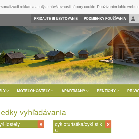
rsonalizácii reklám a analýze návštevnosti súbory cookie. Používaním tohto webu s
PRIDAJTE SI UBYTOVANIE
PODMIENKY POUŽÍVANIA
ELY
MOTELY/HOSTELY
APARTMÁNY
PENZIÓNY
PRIVÁ
ledky vyhľadávania
y/Hostely
cykloturistika/cyklistik
a