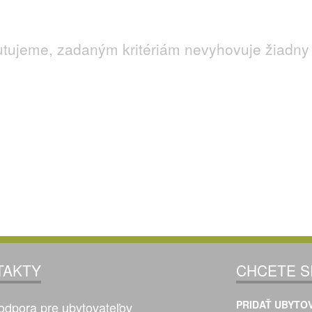
utujeme, zadaným kritériám nevyhovuje žiadny 
TAKTY
CHCETE S
PRIDAŤ UBYTOV
odpora pre ubytovateľov