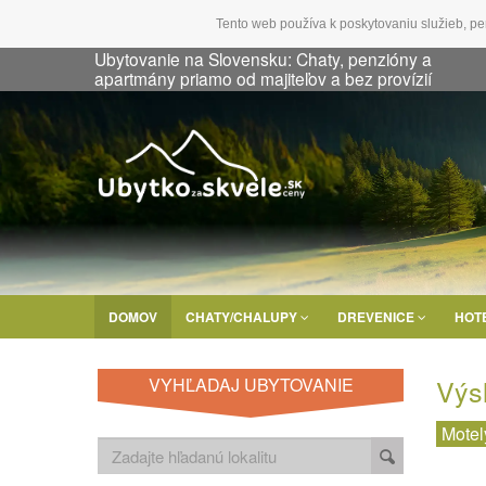
Tento web používa k poskytovaniu služieb, pe
Ubytovanie na Slovensku: Chaty, penzióny a
apartmány priamo od majiteľov a bez provízií
DOMOV
CHATY/CHALUPY
DREVENICE
HOT
Výs
VYHĽADAJ UBYTOVANIE
Motel