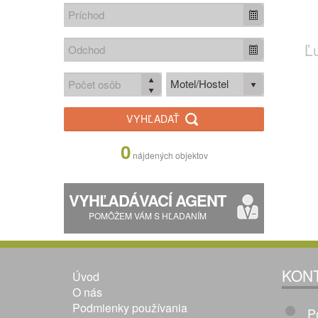
Ľ
Motel/Hostel
VYHĽADAŤ
0
nájdených objektov
VYHĽADÁVACÍ AGENT
POMÔŽEM VÁM S HĽADANÍM
KON
Úvod
O nás
Podmienky používania
P