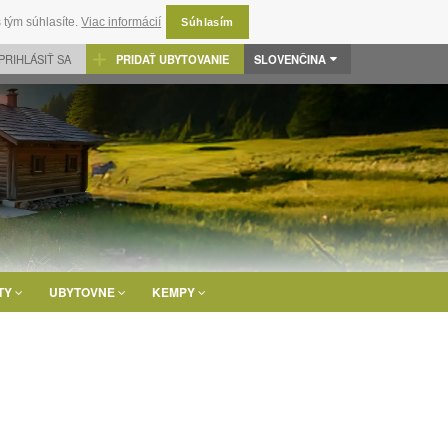
 tým súhlasíte.
Viac informácií
Súhlasím
PRIHLÁSIŤ SA
PRIDAŤ UBYTOVANIE
SLOVENČINA
TY
UBYTOVNE
KEMPY