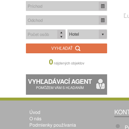
Ľ
Hotel
VYHĽADAŤ
0
nájdených objektov
VYHĽADÁVACÍ AGENT
POMÔŽEM VÁM S HĽADANÍM
KON
Úvod
O nás
Podmienky používania
P