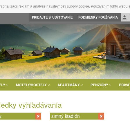
rsonalizácii reklám a analýze návštevnosti súbory cookie. Používaním tohto webu s
PRIDAJTE SI UBYTOVANIE
PODMIENKY POUŽÍVANIA
ELY
MOTELY/HOSTELY
APARTMÁNY
PENZIÓNY
PRIVÁ
ledky vyhľadávania
y
zimný štadión