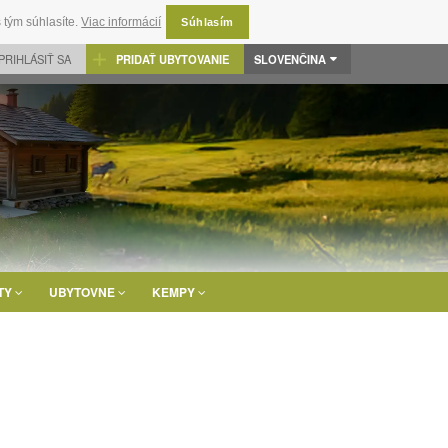
 tým súhlasíte.
Viac informácií
Súhlasím
PRIHLÁSIŤ SA
PRIDAŤ UBYTOVANIE
SLOVENČINA
TY
UBYTOVNE
KEMPY