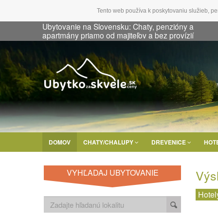
Tento web používa k poskytovaniu služieb, pe
Ubytovanie na Slovensku: Chaty, penzióny a
apartmány priamo od majiteľov a bez provízií
DOMOV
CHATY/CHALUPY
DREVENICE
HOT
Výs
VYHĽADAJ UBYTOVANIE
Hotel