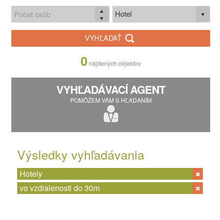
Hotel
VYHĽADAŤ
0
nájdených objektov
VYHĽADÁVACÍ AGENT
POMÔŽEM VÁM S HĽADANÍM
Výsledky vyhľadávania
Hotely
vo vzdialenosti do 30m