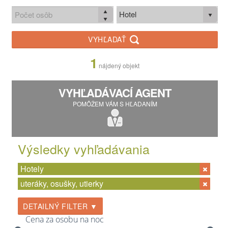
Hotel
VYHĽADAŤ
1
nájdený objekt
VYHĽADÁVACÍ AGENT
POMÔŽEM VÁM S HĽADANÍM
Výsledky vyhľadávania
Hotely
uteráky, osušky, utierky
DETAILNÝ FILTER ▼
Cena za osobu na noc