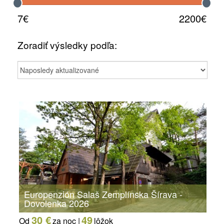
7€
2200€
Zoradiť výsledky podľa:
Europenzión Salaš Zemplínska Šírava -
Dovolenka 2026
30 €
49
Od
za noc |
lôžok