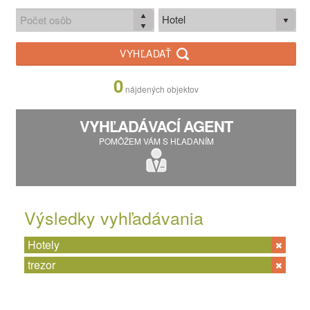
Hotel
VYHĽADAŤ
0
nájdených objektov
VYHĽADÁVACÍ AGENT
POMÔŽEM VÁM S HĽADANÍM
Výsledky vyhľadávania
Hotely
trezor