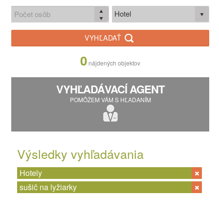
Hotel
VYHĽADAŤ
0
nájdených objektov
VYHĽADÁVACÍ AGENT
POMÔŽEM VÁM S HĽADANÍM
Výsledky vyhľadávania
Hotely
sušič na lyžiarky