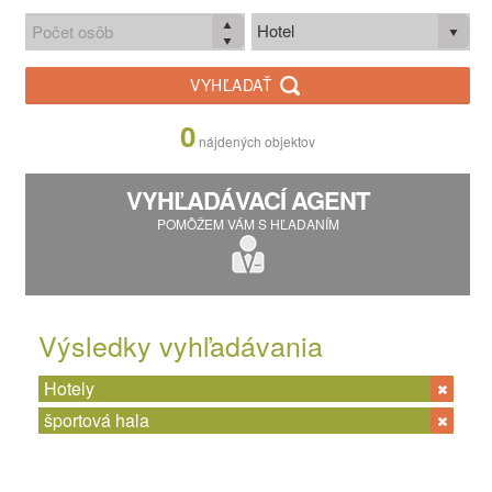
Hotel
VYHĽADAŤ
0
nájdených objektov
VYHĽADÁVACÍ AGENT
POMÔŽEM VÁM S HĽADANÍM
Výsledky vyhľadávania
Hotely
športová hala