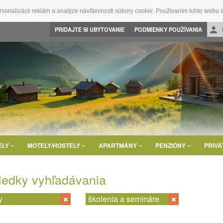
rsonalizácii reklám a analýze návštevnosti súbory cookie. Používaním tohto webu s
PRIDAJTE SI UBYTOVANIE
PODMIENKY POUŽÍVANIA
ELY
MOTELY/HOSTELY
APARTMÁNY
PENZIÓNY
PRIVÁ
ledky vyhľadávania
y
školenia a semináre