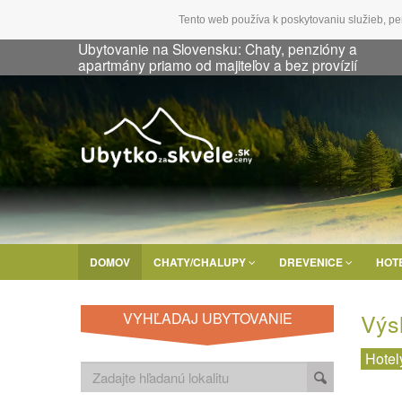
Tento web používa k poskytovaniu služieb, pe
Ubytovanie na Slovensku: Chaty, penzióny a
apartmány priamo od majiteľov a bez provízií
DOMOV
CHATY/CHALUPY
DREVENICE
HOT
Výs
VYHĽADAJ UBYTOVANIE
Hotel