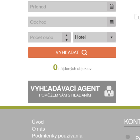
Ľ
Hotel
VYHĽADAŤ
0
nájdených objektov
VYHĽADÁVACÍ AGENT
POMÔŽEM VÁM S HĽADANÍM
KON
Úvod
O nás
Podmienky používania
P