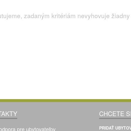
utujeme, zadaným kritériám nevyhovuje žiadny 
TAKTY
CHCETE S
PRIDAŤ UBYTOV
odpora pre ubytovateľov