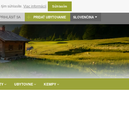
 tým súhlasíte.
Viac informácií
Súhlasím
PRIHLÁSIŤ SA
PRIDAŤ UBYTOVANIE
SLOVENČINA
TY
UBYTOVNE
KEMPY