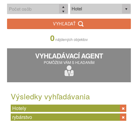
Hotel
VYHĽADAŤ
0
nájdených objektov
VYHĽADÁVACÍ AGENT
POMÔŽEM VÁM S HĽADANÍM
Výsledky vyhľadávania
Hotely
rybárstvo