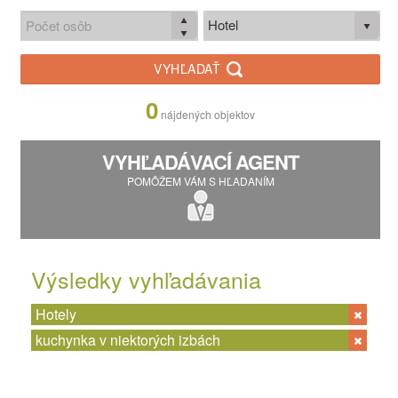
Hotel
VYHĽADAŤ
0
nájdených objektov
VYHĽADÁVACÍ AGENT
POMÔŽEM VÁM S HĽADANÍM
Výsledky vyhľadávania
Hotely
kuchynka v niektorých izbách