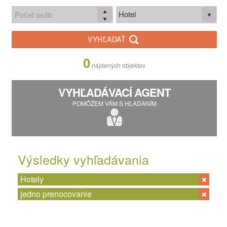
Hotel
VYHĽADAŤ
0
nájdených objektov
VYHĽADÁVACÍ AGENT
POMÔŽEM VÁM S HĽADANÍM
Výsledky vyhľadávania
Hotely
jedno prenocovanie