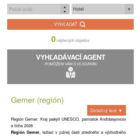
Hotel
VYHĽADAŤ
0
nájdených objektov
VYHĽADÁVACÍ AGENT
POMÔŽEM VÁM S HĽADANÍM
Gemer (región)
Detailný text ▼
Región Gemer: Kraj jaskýň UNESCO, pamiatok Andrássyovcov
a ticha 2026
Región Gemer
, ležiaci v južnej časti stredného a východného
Slovenska, je jednou z historicky najbohatších oblastí krajiny.