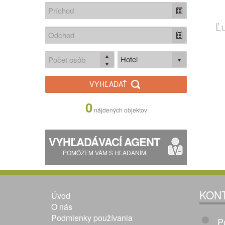
Ľ
Hotel
VYHĽADAŤ
0
nájdených objektov
VYHĽADÁVACÍ AGENT
POMÔŽEM VÁM S HĽADANÍM
KON
Úvod
O nás
Podmienky používania
P