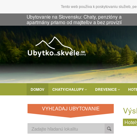
Tento web používa k poskytovaniu služieb, pe
Ubytovanie na Slovensku: Chaty, penzióny a
apartmány priamo od majiteľov a bez provízií
DOMOV
CHATY/CHALUPY
DREVENICE
HOT
Výs
VYHĽADAJ UBYTOVANIE
Hotel