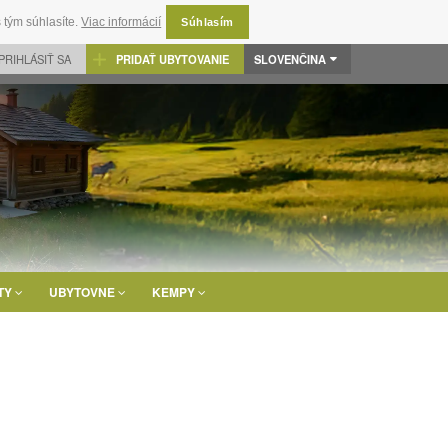
 tým súhlasíte.
Viac informácií
Súhlasím
PRIHLÁSIŤ SA
PRIDAŤ UBYTOVANIE
SLOVENČINA
TY
UBYTOVNE
KEMPY