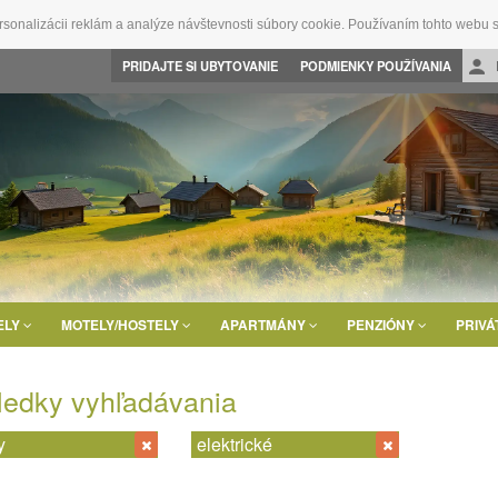
rsonalizácii reklám a analýze návštevnosti súbory cookie. Používaním tohto webu s
PRIDAJTE SI UBYTOVANIE
PODMIENKY POUŽÍVANIA
ELY
MOTELY/HOSTELY
APARTMÁNY
PENZIÓNY
PRIVÁ
ledky vyhľadávania
y
elektrické