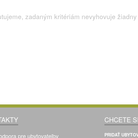
utujeme, zadaným kritériám nevyhovuje žiadny 
TAKTY
CHCETE S
PRIDAŤ UBYTOV
odpora pre ubytovateľov