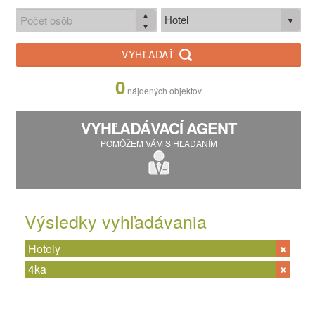
Hotel
VYHĽADAŤ
0
nájdených objektov
VYHĽADÁVACÍ AGENT
POMÔŽEM VÁM S HĽADANÍM
Výsledky vyhľadávania
Hotely
4ka