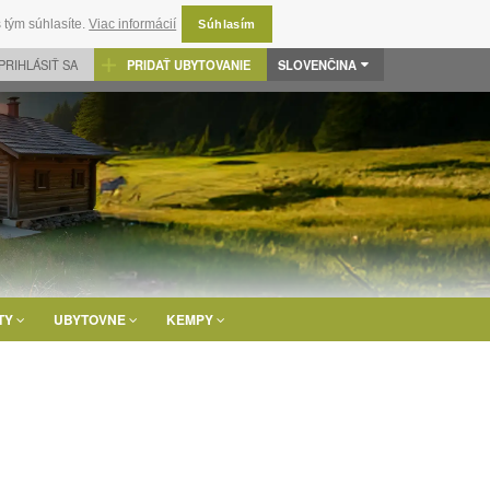
 tým súhlasíte.
Viac informácií
Súhlasím
PRIHLÁSIŤ SA
PRIDAŤ UBYTOVANIE
SLOVENČINA
TY
UBYTOVNE
KEMPY