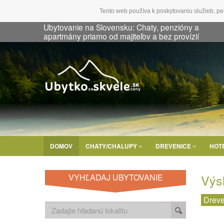
Tento web používa k poskytovaniu služieb, pe
Ubytovanie na Slovensku: Chaty, penzióny a
apartmány priamo od majiteľov a bez provízií
DOMOV
CHATY/CHALUPY
DREVENICE
HOT
Výs
VYHĽADAJ UBYTOVANIE
Dreve