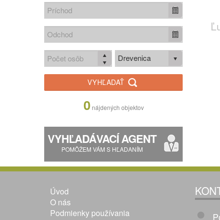
Ľ
Drevenica
VYHĽADAŤ
0
nájdených objektov
VYHĽADÁVACÍ AGENT
POMÔŽEM VÁM S HĽADANÍM
KON
Úvod
O nás
Podmienky používania
P