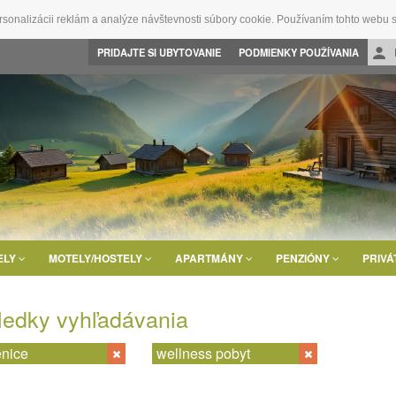
rsonalizácii reklám a analýze návštevnosti súbory cookie. Používaním tohto webu s
PRIDAJTE SI UBYTOVANIE
PODMIENKY POUŽÍVANIA
ELY
MOTELY/HOSTELY
APARTMÁNY
PENZIÓNY
PRIVÁ
ledky vyhľadávania
nice
wellness pobyt