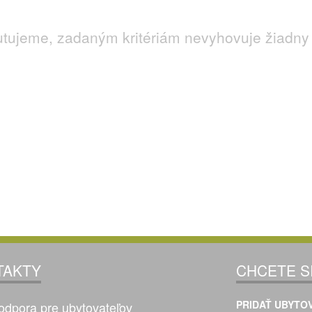
utujeme, zadaným kritériám nevyhovuje žiadny 
TAKTY
CHCETE S
PRIDAŤ UBYTOV
odpora pre ubytovateľov