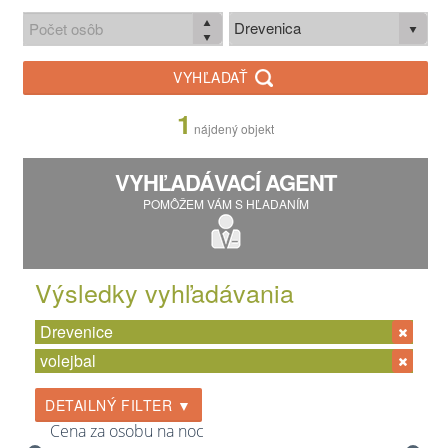
Drevenica
VYHĽADAŤ
1
nájdený objekt
VYHĽADÁVACÍ AGENT
POMÔŽEM VÁM S HĽADANÍM
Výsledky vyhľadávania
Drevenice
volejbal
DETAILNÝ FILTER ▼
Cena za osobu na noc