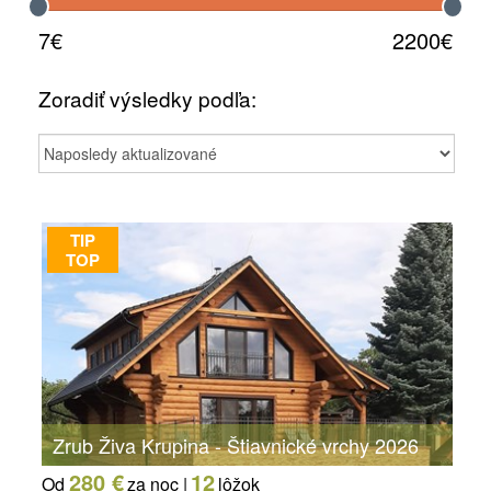
7€
2200€
Zoradiť výsledky podľa:
TIP
TOP
Zrub Živa Krupina - Štiavnické vrchy 2026
280 €
12
Od
za noc |
lôžok