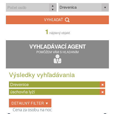
Drevenica
VYHĽADAŤ
1
nájdený objekt
VYHĽADÁVACÍ AGENT
POMÔŽEM VÁM S HĽADANÍM
Výsledky vyhľadávania
Drevenice
úschovňa lyží
DETAILNÝ FILTER ▼
Cena za osobu na noc