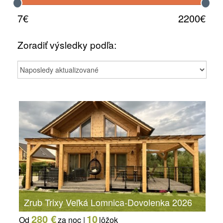
7€
2200€
Zoradiť výsledky podľa:
Zrub Trixy Veľká Lomnica-Dovolenka 2026
280 €
10
Od
za noc |
lôžok