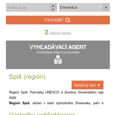
Drevenica
VYHĽADAŤ
2
nájdené objekty
VYHĽADÁVACÍ AGENT
POMÔŽEM VÁM S HĽADANÍM
Spiš (región)
Detailný text ▼
Región Spiš: Pamiatky UNESCO a divočina Slovenského raja
2026
Región Spiš
, ležiaci v srdci východného Slovenska, patrí k
najvýznamnejším historickým a prírodným pokladniciam Európy.
Výsledky vyhľadávania
Tento kraj unikátne spája majestátnosť najväčších hradných