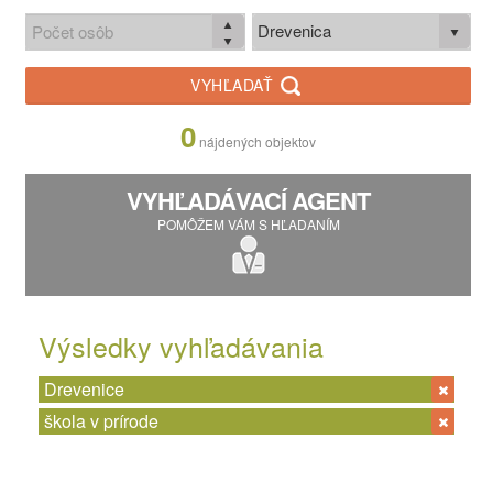
Drevenica
VYHĽADAŤ
0
nájdených objektov
VYHĽADÁVACÍ AGENT
POMÔŽEM VÁM S HĽADANÍM
Výsledky vyhľadávania
Drevenice
škola v prírode