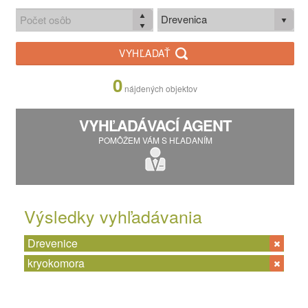
Drevenica
VYHĽADAŤ
0
nájdených objektov
VYHĽADÁVACÍ AGENT
POMÔŽEM VÁM S HĽADANÍM
Výsledky vyhľadávania
Drevenice
kryokomora