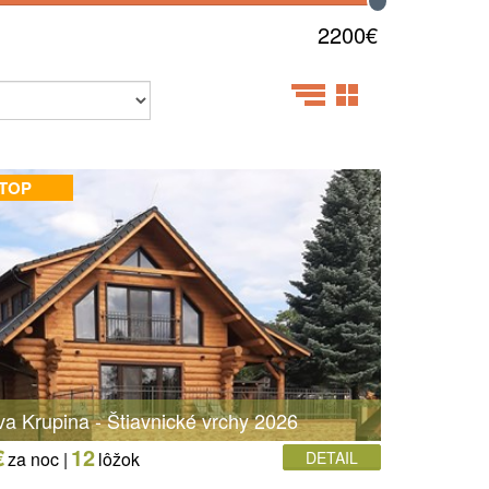
2200€
 TOP
va Krupina - Štiavnické vrchy 2026
€
12
za noc |
lôžok
DETAIL