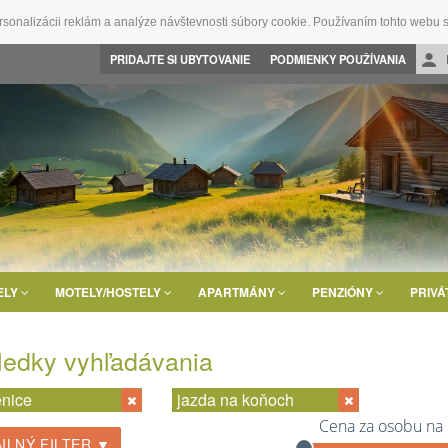
rsonalizácii reklám a analýze návštevnosti súbory cookie. Používaním tohto webu s
PRIDAJTE SI UBYTOVANIE
PODMIENKY POUŽÍVANIA
ELY
MOTELY/HOSTELY
APARTMÁNY
PENZIÓNY
PRIVÁ
ledky vyhľadávania
nice
jazda na koňoch
Cena za osobu na
ILNÝ FILTER ▼