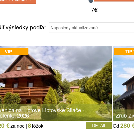
7€
iť výsledky podľa:
VIP
TIP
enica na Liptove Liptovské Sliače -
olenka 2026
Zrub Ži
20 €
8
280 
za noc |
lôžok
DETAIL
Od