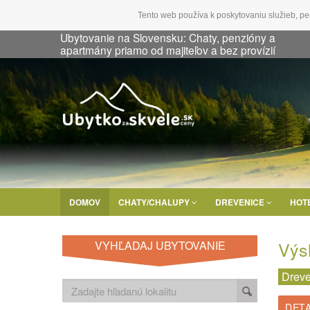
Tento web používa k poskytovaniu služieb, pe
Ubytovanie na Slovensku: Chaty, penzióny a
apartmány priamo od majiteľov a bez provízií
DOMOV
CHATY/CHALUPY
DREVENICE
HOT
Výs
VYHĽADAJ UBYTOVANIE
Dreve
DETA