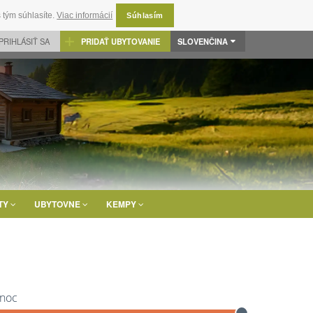
 tým súhlasíte.
Viac informácií
Súhlasím
PRIHLÁSIŤ SA
PRIDAŤ UBYTOVANIE
SLOVENČINA
TY
UBYTOVNE
KEMPY
 noc