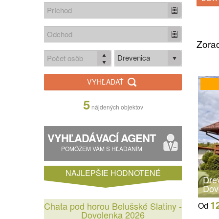
Zorad
Drevenica
VYHĽADAŤ
5
nájdených objektov
VYHĽADÁVACÍ AGENT
POMÔŽEM VÁM S HĽADANÍM
NAJLEPŠIE HODNOTENÉ
Drev
Dov
1
Chata pod horou Belušské Slatiny -
Od
Dovolenka 2026