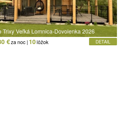
b Trixy Veľká Lomnica-Dovolenka 2026
80 €
10
za noc |
lôžok
DETAIL