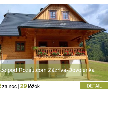
ice pod Rozsutcom Zázriva-Dovolenka
€
29
za noc |
lôžok
DETAIL