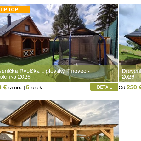
TIP TOP
venička Rybička Liptovský Trnovec -
Dreven
olenka 2026
2026
0 €
6
250 
za noc |
lôžok
DETAIL
Od