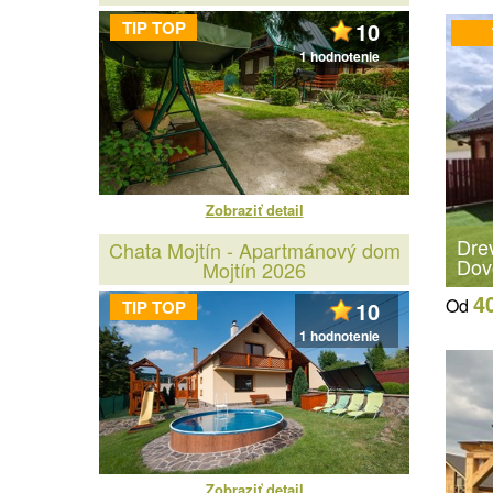
TIP TOP
10
1 hodnotenie
Zobraziť detail
Dre
Chata Mojtín - Apartmánový dom
Dov
Mojtín 2026
4
Od
TIP TOP
10
1 hodnotenie
Zobraziť detail